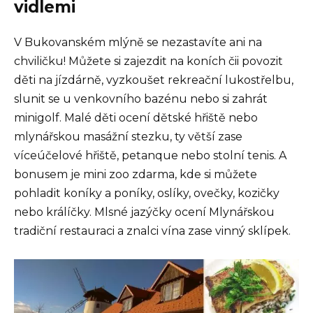
vidlemi
V Bukovanském mlýně se nezastavíte ani na
chviličku! Můžete si zajezdit na koních čii povozit
děti na jízdárně, vyzkoušet rekreační lukostřelbu,
slunit se u venkovního bazénu nebo si zahrát
minigolf. Malé děti ocení dětské hřiště nebo
mlynářskou masážní stezku, ty větší zase
víceúčelové hřiště, petanque nebo stolní tenis. A
bonusem je mini zoo zdarma, kde si můžete
pohladit koníky a poníky, oslíky, ovečky, kozičky
nebo králíčky. Mlsné jazýčky ocení Mlynářskou
tradiční restauraci a znalci vína zase vinný sklípek.