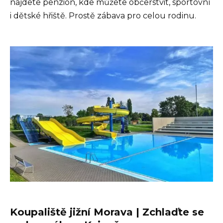
najdete penzion, kde můžete občerstvit, sportovní
i dětské hřiště. Prostě zábava pro celou rodinu.
Koupaliště jižní Morava | Zchlaďte se