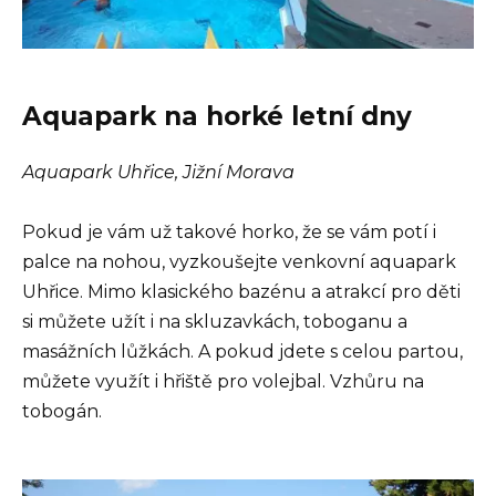
Aquapark na horké letní dny
Aquapark Uhřice, Jižní Morava
Pokud je vám už takové horko, že se vám potí i
palce na nohou, vyzkoušejte venkovní aquapark
Uhřice. Mimo klasického bazénu a atrakcí pro děti
si můžete užít i na skluzavkách, toboganu a
masážních lůžkách. A pokud jdete s celou partou,
můžete využít i hřiště pro volejbal. Vzhůru na
tobogán.