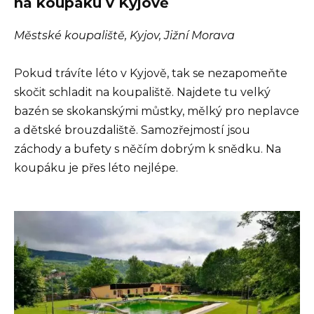
na koupáku v Kyjově
Městské koupaliště, Kyjov, Jižní Morava
Pokud trávíte léto v Kyjově, tak se nezapomeňte
skočit schladit na koupaliště. Najdete tu velký
bazén se skokanskými můstky, mělký pro neplavce
a dětské brouzdaliště. Samozřejmostí jsou
záchody a bufety s něčím dobrým k snědku. Na
koupáku je přes léto nejlépe.