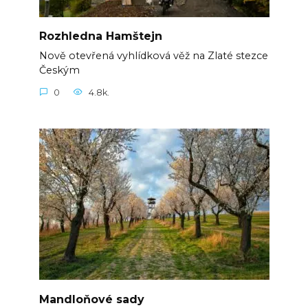
Rozhledna Hamštejn
Nově otevřená vyhlídková věž na Zlaté stezce
Českým
0
4.8k.
Mandloňové sady