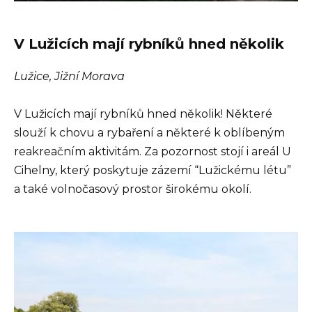
V Lužicích mají rybníků hned několik
Lužice, Jižní Morava
V Lužicích mají rybníků hned několik! Některé
slouží k chovu a rybaření a některé k oblíbeným
reakreačním aktivitám. Za pozornost stojí i areál U
Cihelny, který poskytuje zázemí “Lužickému létu”
a také volnočasový prostor širokému okolí.