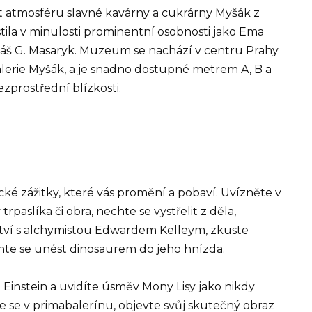
t atmosféru slavné kavárny a cukrárny Myšák z
tila v minulosti prominentní osobnosti jako Ema
máš G. Masaryk. Muzeum se nachází v centru Prahy
 Galerie Myšák, a je snadno dostupné metrem A, B a
zprostřední blízkosti.
cké zážitky, které vás promění a pobaví. Uvízněte v
trpaslíka či obra, nechte se vystřelit z děla,
ství s alchymistou Edwardem Kelleym, zkuste
chte se unést dinosaurem do jeho hnízda.
 Einstein a uvidíte úsměv Mony Lisy jako nikdy
e se v primabalerínu, objevte svůj skutečný obraz