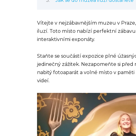
Jak se do muzea iluzí dostanete
Vítejte v nejzábavnějším muzeu v Praze, 
iluzí. Toto místo nabízí perfektní zábav
interaktivními exponáty.
Staňte se součástí expozice plné úžasnýc
jedinečný zážitek. Nezapomeňte si před
nabitý fotoaparát a volné místo v pamět
videí.