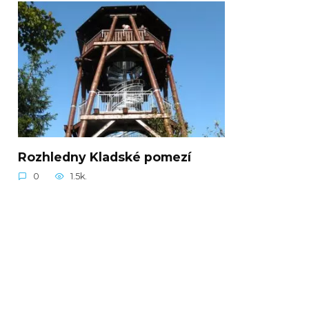
Rozhledny Kladské pomezí
0
1.5k.