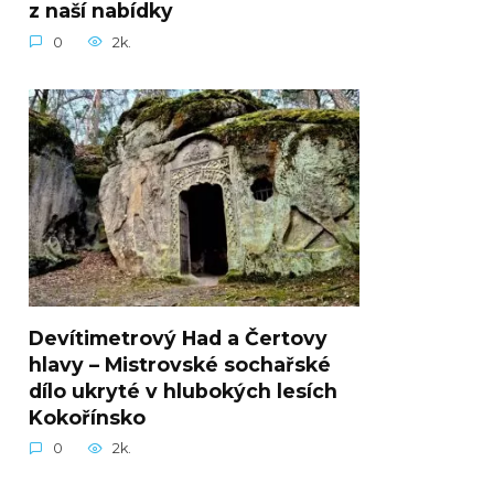
z naší nabídky
0
2k.
Devítimetrový Had a Čertovy
hlavy – Mistrovské sochařské
dílo ukryté v hlubokých lesích
Kokořínsko
0
2k.