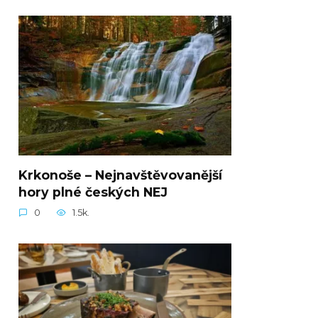
Krkonoše – Nejnavštěvovanější
hory plné českých NEJ
0
1.5k.