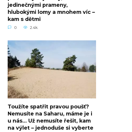
jedinečnými prameny,
hlubokými lomy a mnohem víc –
kam s dětmi
0
2.4k.
Toužíte spatřit pravou poušť?
Nemusíte na Saharu, máme je i
u nás… Už nemusíte řešit, kam
na výlet – jednoduše si vyberte