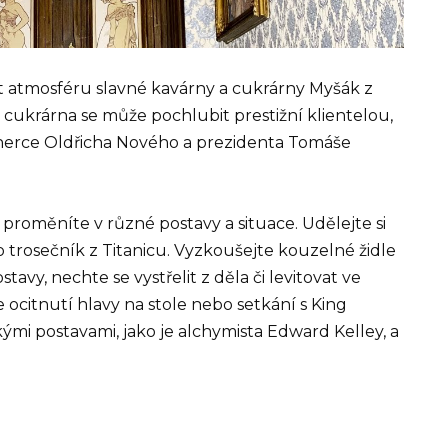
t atmosféru slavné kavárny a cukrárny Myšák z
 cukrárna se může pochlubit prestižní klientelou,
herce Oldřicha Nového a prezidenta Tomáše
 proměníte v různé postavy a situace. Udělejte si
o trosečník z Titanicu. Vyzkoušejte kouzelné židle
tavy, nechte se vystřelit z děla či levitovat ve
e ocitnutí hlavy na stole nebo setkání s King
kými postavami, jako je alchymista Edward Kelley, a