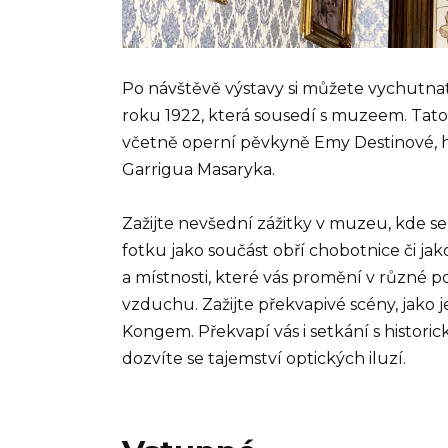
Po návštěvě výstavy si můžete vychutna
roku 1922, která sousedí s muzeem. Tato
včetně operní pěvkyně Emy Destinové, 
Garrigua Masaryka.
Zažijte nevšední zážitky v muzeu, kde se
fotku jako součást obří chobotnice či jak
a místnosti, které vás promění v různé pos
vzduchu. Zažijte překvapivé scény, jako j
Kongem. Překvapí vás i setkání s historic
dozvíte se tajemství optických iluzí.