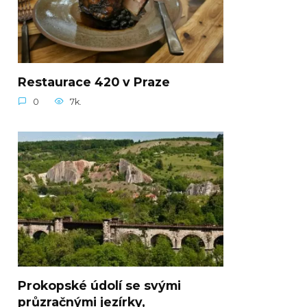
Restaurace 420 v Praze
0
7k.
Prokopské údolí se svými
průzračnými jezírky,