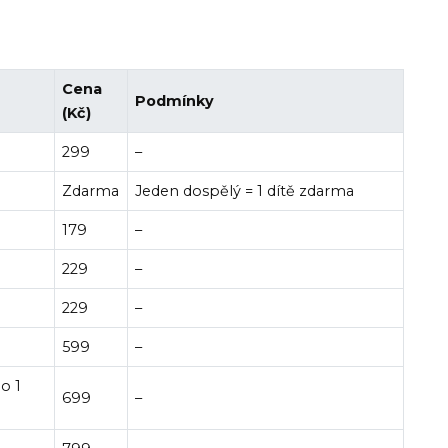
Cena
Podmínky
(Kč)
299
–
Zdarma
Jeden dospělý = 1 dítě zdarma
179
–
229
–
229
–
599
–
o 1
699
–