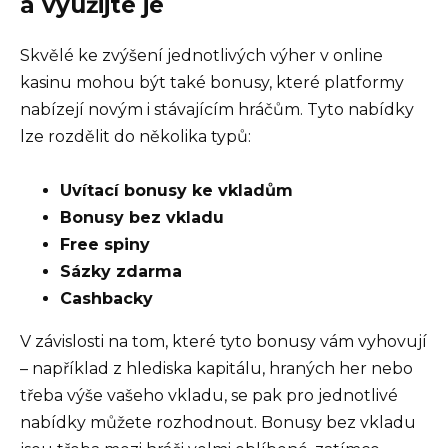
a využijte je
Skvělé ke zvýšení jednotlivých výher v online
kasinu mohou být také bonusy, které platformy
nabízejí novým i stávajícím hráčům. Tyto nabídky
lze rozdělit do několika typů:
Uvítací bonusy ke vkladům
Bonusy bez vkladu
Free spiny
Sázky zdarma
Cashbacky
V závislosti na tom, které tyto bonusy vám vyhovují
– například z hlediska kapitálu, hraných her nebo
třeba výše vašeho vkladu, se pak pro jednotlivé
nabídky můžete rozhodnout. Bonusy bez vkladu