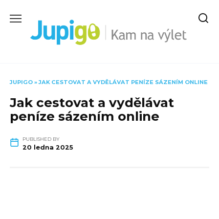
Skip
to
content
JUPIGO
»
JAK CESTOVAT A VYDĚLÁVAT PENÍZE SÁZENÍM ONLINE
Jak cestovat a vydělávat
peníze sázením online
PUBLISHED BY
20 ledna 2025