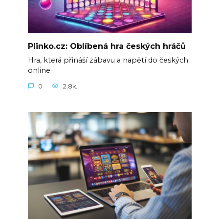
Plinko.cz: Oblíbená hra českých hráčů
Hra, která přináší zábavu a napětí do českých
online
0
2.8k.