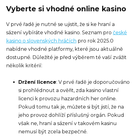
Vyberte si vhodné online kasino
V prvé řadě je nutné se ujistit, že si ke hraní a
sázení vybíráte vhodné kasino.
Seznam
pro
české
kasino o slovenských hráčích
pro rok
2025
.0
nabídne vhodné platformy, které jsou aktuálně
dostupné. Důležité je před výběrem té vaší zvážit
několik kritérií:
Držení licence
: V prvé řadě je doporučováno
si prohlédnout a ověřit, zda kasino vlastní
licenci k provozu hazardních her online.
Pokud tomu tak je, můžete si být jistí, že na
jeho provoz dohlíží příslušný orgán. Pokud
však ne, hraní a sázení v takovém kasinu
nemusí být zcela bezpečné.