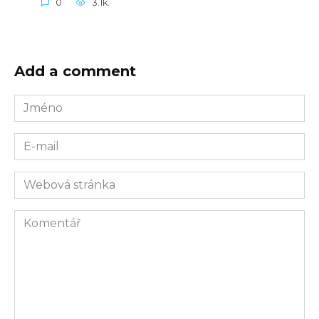
0
3.1k.
Add a comment
Jméno
E-
mail
Webová
stránka
Komentář