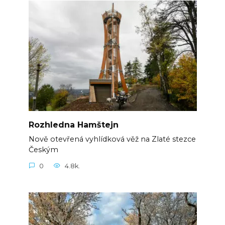
Rozhledna Hamštejn
Nově otevřená vyhlídková věž na Zlaté stezce
Českým
0
4.8k.