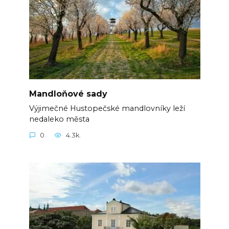
Mandloňové sady
Výjimečné Hustopečské mandlovníky leží
nedaleko města
0
4.3k.