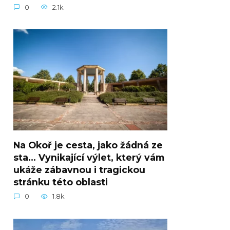
0
2.1k.
Na Okoř je cesta, jako žádná ze
sta… Vynikající výlet, který vám
ukáže zábavnou i tragickou
stránku této oblasti
0
1.8k.