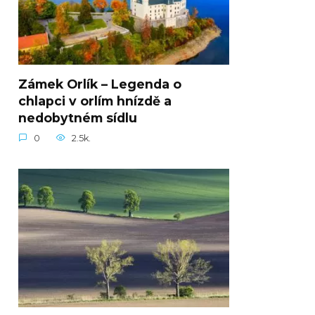
Zámek Orlík – Legenda o
chlapci v orlím hnízdě a
nedobytném sídlu
0
2.5k.