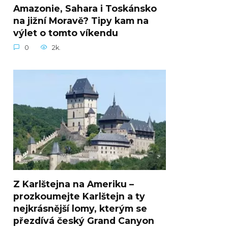
Amazonie, Sahara i Toskánsko
na jižní Moravě? Tipy kam na
výlet o tomto víkendu
0
2k.
Z Karlštejna na Ameriku –
prozkoumejte Karlštejn a ty
nejkrásnější lomy, kterým se
přezdívá český Grand Canyon