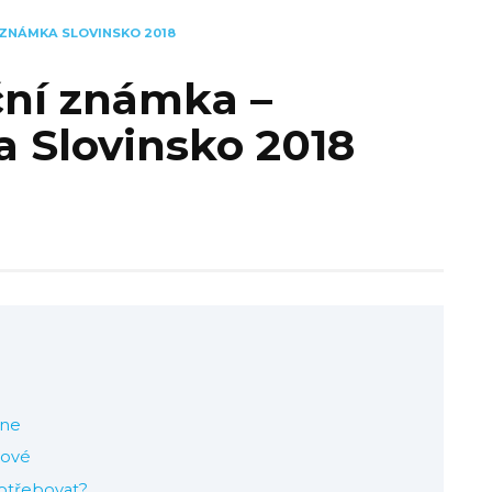
 ZNÁMKA SLOVINSKO 2018
ční známka –
 Slovinsko 2018
ine
tové
otřebovat?