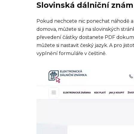
Slovinská dálniční znám
Pokud nechcete nic ponechat náhodě a p
domova, můžete si ji na slovinských strá
převedení částky dostanete PDF dokumen
můžete si nastavit český jazyk. A pro jis
vyplnění formuláře v češtině.