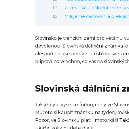
Zajímají vás i dálniční známky 
Milujeme cestování a překrás
Slovinsko je tranzitní zemí pro většinu t
dovolenou. Slovinská dálniční známka je 
alespoň nějaké peníze turistů ve své zemi
připraví na všechno, co vás na slovinský
Slovinská dálniční 
Jak již bylo výše zmíněno, ceny ve Slovin
Můžete si koupit známku na týden, měsíc,
Pozor, ve Slovinsku platí i motorkáři! Ta
ukáže, kolik budete platit.