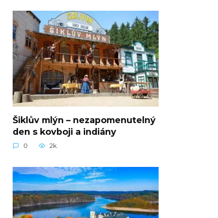
Šiklův mlýn – nezapomenutelný
den s kovboji a indiány
0
2k.