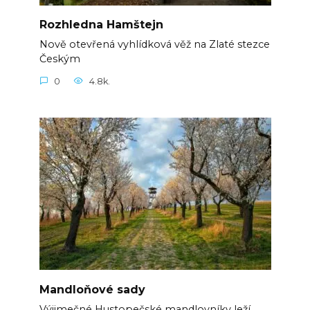
Rozhledna Hamštejn
Nově otevřená vyhlídková věž na Zlaté stezce
Českým
0
4.8k.
Mandloňové sady
Výjimečné Hustopečské mandlovníky leží