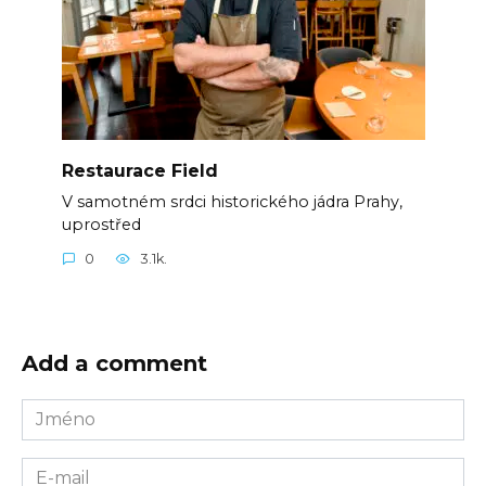
Restaurace Field
V samotném srdci historického jádra Prahy,
uprostřed
0
3.1k.
Add a comment
Jméno
E-