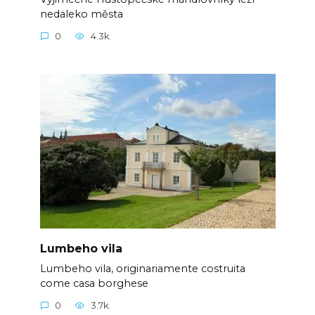
nedaleko města
0
4.3k.
Lumbeho vila
Lumbeho vila, originariamente costruita
come casa borghese
0
3.7k.