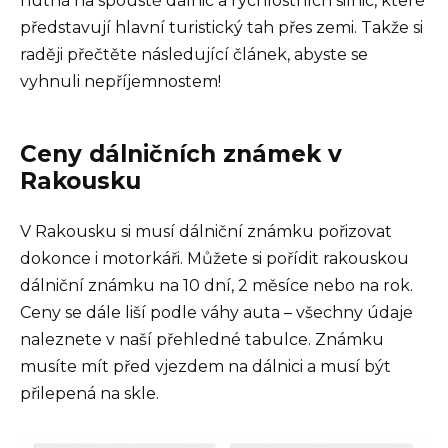
nutná na spoustě dálnic a rychlostních silnic, které
představují hlavní turistický tah přes zemi. Takže si
raději přečtěte následující článek, abyste se
vyhnuli nepříjemnostem!
Ceny dálničních známek v
Rakousku
V Rakousku si musí dálniční známku pořizovat
dokonce i motorkáři. Můžete si pořídit rakouskou
dálniční známku na 10 dní, 2 měsíce nebo na rok.
Ceny se dále liší podle váhy auta – všechny údaje
naleznete v naší přehledné tabulce. Známku
musíte mít před vjezdem na dálnici a musí být
přilepená na skle.