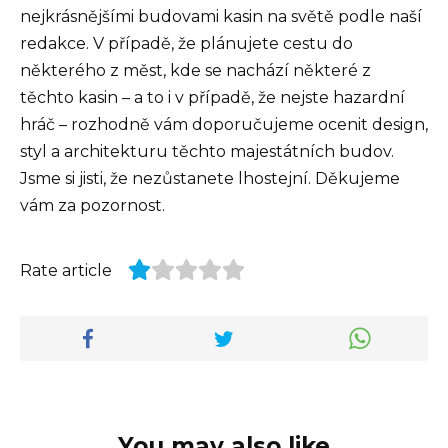
nejkrásnějšími budovami kasin na světě podle naší
redakce. V případě, že plánujete cestu do
některého z měst, kde se nachází některé z
těchto kasin – a to i v případě, že nejste hazardní
hráč – rozhodně vám doporučujeme ocenit design,
styl a architekturu těchto majestátních budov.
Jsme si jisti, že nezůstanete lhostejní. Děkujeme
vám za pozornost.
Rate article
You may also like