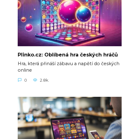
Plinko.cz: Oblíbená hra českých hráčů
Hra, která přináší zábavu a napětí do českých
online
0
2.8k.