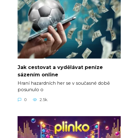
Jak cestovat a vydělávat peníze
sázením online
Hraní hazardních her se v současné době
posunulo o
0
2.5k.