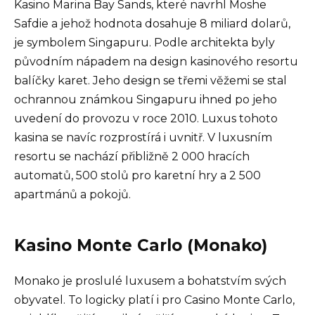
Kasino Marina Bay Sands, které navrhl Moshe
Safdie a jehož hodnota dosahuje 8 miliard dolarů,
je symbolem Singapuru. Podle architekta byly
původním nápadem na design kasinového resortu
balíčky karet. Jeho design se třemi věžemi se stal
ochrannou známkou Singapuru ihned po jeho
uvedení do provozu v roce 2010. Luxus tohoto
kasina se navíc rozprostírá i uvnitř. V luxusním
resortu se nachází přibližně 2 000 hracích
automatů, 500 stolů pro karetní hry a 2 500
apartmánů a pokojů.
Kasino Monte Carlo (Monako)
Monako je proslulé luxusem a bohatstvím svých
obyvatel. To logicky platí i pro Casino Monte Carlo,