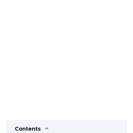
Contents