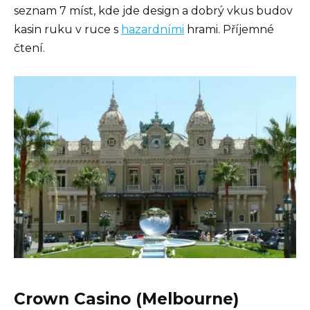
seznam 7 míst, kde jde design a dobrý vkus budov
kasin ruku v ruce s
hazardními
hrami. Příjemné
čtení.
Crown Casino (Melbourne)