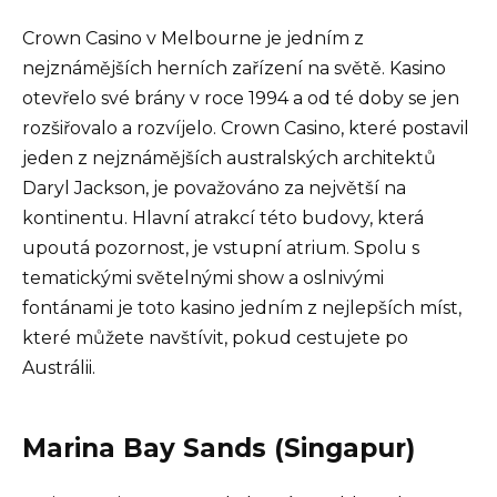
Crown Casino v Melbourne je jedním z
nejznámějších herních zařízení na světě. Kasino
otevřelo své brány v roce 1994 a od té doby se jen
rozšiřovalo a rozvíjelo. Crown Casino, které postavil
jeden z nejznámějších australských architektů
Daryl Jackson, je považováno za největší na
kontinentu. Hlavní atrakcí této budovy, která
upoutá pozornost, je vstupní atrium. Spolu s
tematickými světelnými show a oslnivými
fontánami je toto kasino jedním z nejlepších míst,
které můžete navštívit, pokud cestujete po
Austrálii.
Marina Bay Sands (Singapur)