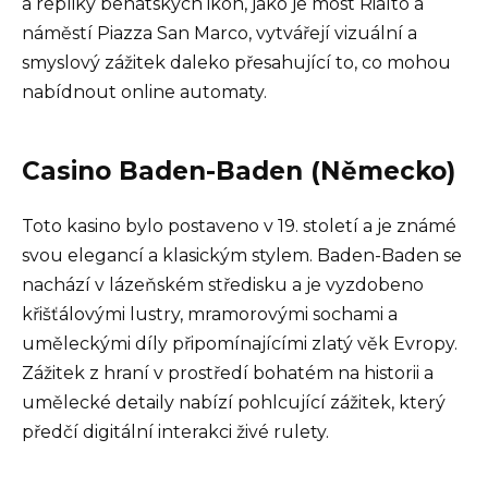
a repliky benátských ikon, jako je most Rialto a
náměstí Piazza San Marco, vytvářejí vizuální a
smyslový zážitek daleko přesahující to, co mohou
nabídnout online automaty.
Casino Baden-Baden (Německo)
Toto kasino bylo postaveno v 19. století a je známé
svou elegancí a klasickým stylem. Baden-Baden se
nachází v lázeňském středisku a je vyzdobeno
křišťálovými lustry, mramorovými sochami a
uměleckými díly připomínajícími zlatý věk Evropy.
Zážitek z hraní v prostředí bohatém na historii a
umělecké detaily nabízí pohlcující zážitek, který
předčí digitální interakci živé rulety.