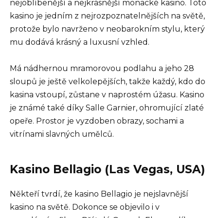
nejoblíbenější a nejkrásnější monacké kasino. Toto
kasino je jedním z nejrozpoznatelnějších na světě,
protože bylo navrženo v neobarokním stylu, který
mu dodává krásný a luxusní vzhled.
Má nádhernou mramorovou podlahu a jeho 28
sloupů je ještě velkolepějších, takže každý, kdo do
kasina vstoupí, zůstane v naprostém úžasu. Kasino
je známé také díky Salle Garnier, ohromující zlaté
opeře. Prostor je vyzdoben obrazy, sochami a
vitrínami slavných umělců.
Kasino Bellagio (Las Vegas, USA)
Někteří tvrdí, že kasino Bellagio je nejslavnější
kasino na světě. Dokonce se objevilo i v