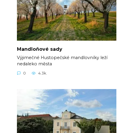
Mandloňové sady
Výjimečné Hustopečské mandlovníky leží
nedaleko města
0
4.3k.