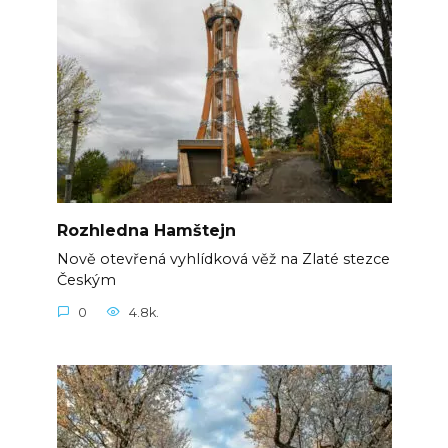
Rozhledna Hamštejn
Nově otevřená vyhlídková věž na Zlaté stezce
Českým
0
4.8k.