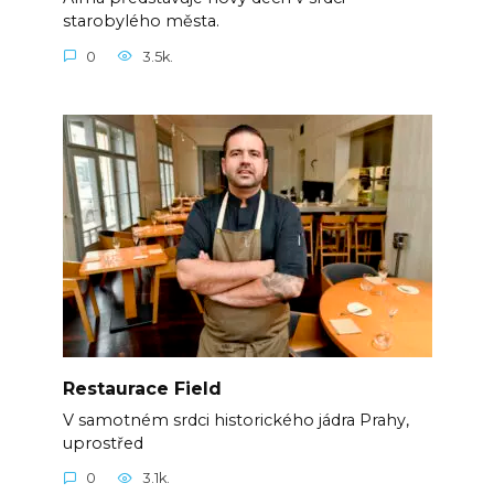
starobylého města.
0
3.5k.
Restaurace Field
V samotném srdci historického jádra Prahy,
uprostřed
0
3.1k.