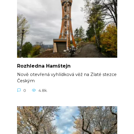
Rozhledna Hamštejn
Nově otevřená vyhlídková věž na Zlaté stezce
Českým
0
4.8k.