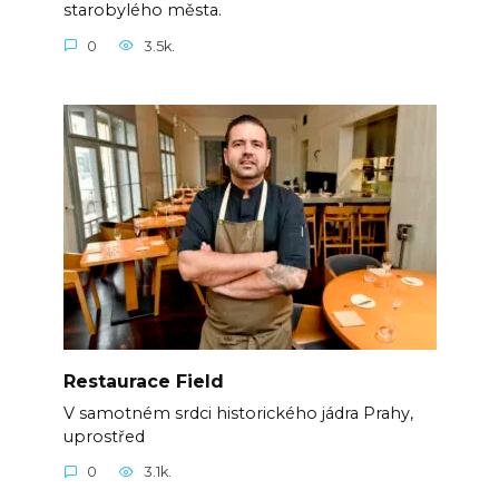
starobylého města.
0
3.5k.
Restaurace Field
V samotném srdci historického jádra Prahy,
uprostřed
0
3.1k.