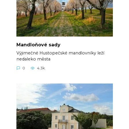
Mandloňové sady
Výjimečné Hustopečské mandlovníky leží
nedaleko města
0
4.3k.