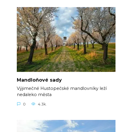
Mandloňové sady
Výjimečné Hustopečské mandlovníky leží
nedaleko města
0
4.3k.