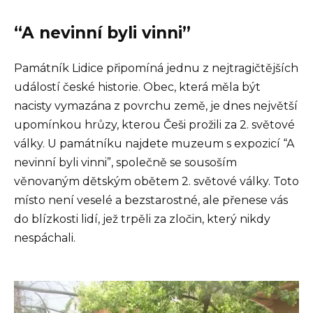
“A nevinní byli vinni”
Památník Lidice připomíná jednu z nejtragičtějších
událostí české historie. Obec, která měla být
nacisty vymazána z povrchu země, je dnes největší
upomínkou hrůzy, kterou Češi prožili za 2. světové
války. U památníku najdete muzeum s expozicí “A
nevinní byli vinni”, společně se sousoším
věnovaným dětským obětem 2. světové války. Toto
místo není veselé a bezstarostné, ale přenese vás
do blízkosti lidí, jež trpěli za zločin, který nikdy
nespáchali.