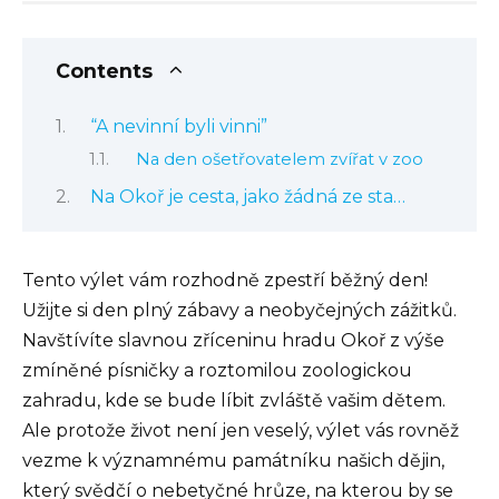
Contents
“A nevinní byli vinni”
Na den ošetřovatelem zvířat v zoo
Na Okoř je cesta, jako žádná ze sta…
Tento výlet vám rozhodně zpestří běžný den!
Užijte si den plný zábavy a neobyčejných zážitků.
Navštívíte slavnou zříceninu hradu Okoř z výše
zmíněné písničky a roztomilou zoologickou
zahradu, kde se bude líbit zvláště vašim dětem.
Ale protože život není jen veselý, výlet vás rovněž
vezme k významnému památníku našich dějin,
který svědčí o nebetyčné hrůze, na kterou by se