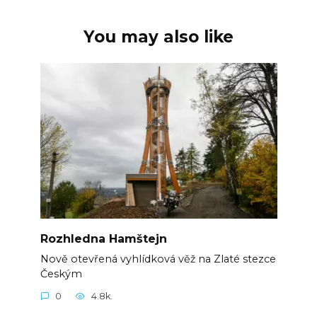
You may also like
Rozhledna Hamštejn
Nově otevřená vyhlídková věž na Zlaté stezce
Českým
0
4.8k.