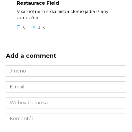
Restaurace Field
V samotném srdci historického jádra Prahy,
uprostřed
0
3.1k.
Add a comment
Jméno
E-
mail
Webová
stránka
Komentář