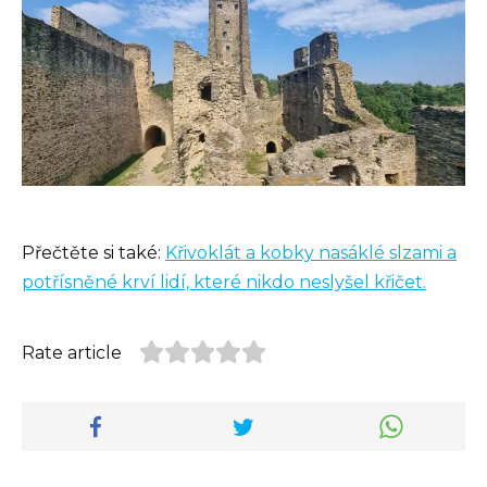
Přečtěte si také:
Křivoklát a kobky nasáklé slzami a
potřísněné krví lidí, které nikdo neslyšel křičet.
Rate article