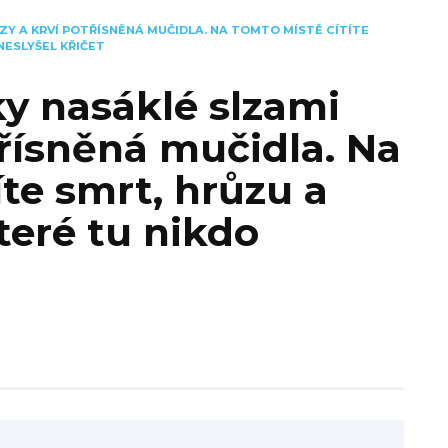
ZY A KRVÍ POTŘÍSNĚNÁ MUČIDLA. NA TOMTO MÍSTĚ CÍTÍTE
NESLYŠEL KŘIČET
ky nasáklé slzami
třísněná mučidla. Na
íte smrt, hrůzu a
které tu nikdo