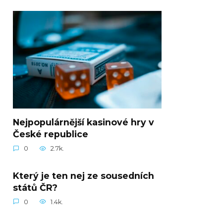
Nejpopulárnější kasinové hry v
České republice
0
2.7k.
Který je ten nej ze sousedních
států ČR?
0
1.4k.