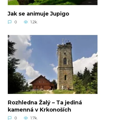
Jak se animuje Jupigo
0
1.2k.
Rozhledna Žalý – Ta jediná
kamenná v Krkonoších
0
1.7k.