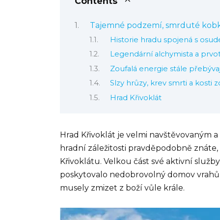
Contents
Tajemné podzemí, smrduté kobk
Historie hradu spojená s osu
Legendární alchymista a prvo
Zoufalá energie stále přebýva
Slzy hrůzy, krev smrti a kosti z
Hrad Křivoklát
Hrad Křivoklát je velmi navštěvovaným 
hradní záležitosti pravděpodobně znáte, 
Křivoklátu. Velkou část své aktivní služb
poskytovalo nedobrovolný domov vrahů
musely zmizet z boží vůle krále.