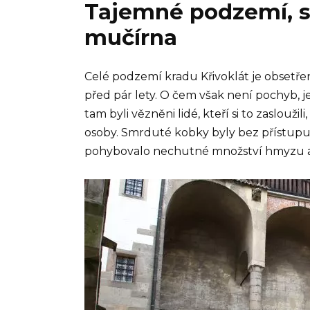
Tajemné podzemí, s
mučírna
Celé podzemí kradu Křivoklát je obsetř
před pár lety. O čem však není pochyb, j
tam byli vězněni lidé, kteří si to zaslouž
osoby. Smrduté kobky byly bez přístupu
pohybovalo nechutné množství hmyzu a