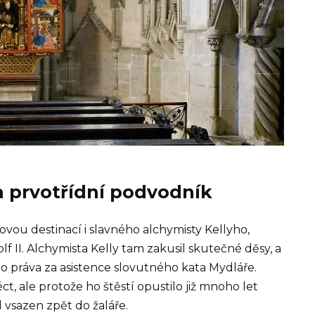
a prvotřídní podvodník
vou destinací i slavného alchymisty Kellyho,
 II. Alchymista Kelly tam zakusil skutečné děsy, a
 práva za asistence slovutného kata Mydláře.
ct, ale protože ho štěstí opustilo již mnoho let
 vsazen zpět do žaláře.