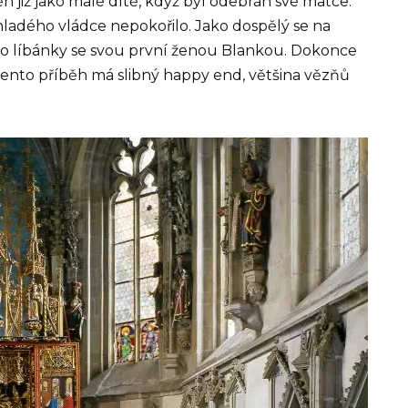
ěn již jako malé dítě, když byl odebrán své matce.
mladého vládce nepokořilo. Jako dospělý se na
o pro líbánky se svou první ženou Blankou. Dokonce
e tento příběh má slibný happy end, většina vězňů