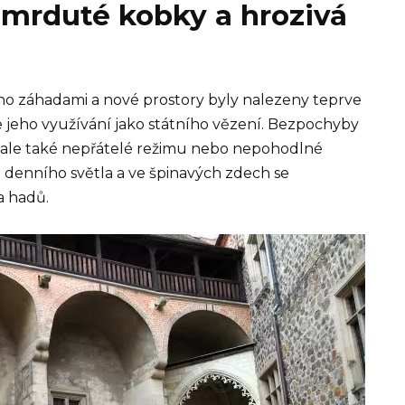
mrduté kobky a hrozivá
eno záhadami a nové prostory byly nalezeny teprve
e jeho využívání jako státního vězení. Bezpochyby
ili, ale také nepřátelé režimu nebo nepohodlné
 denního světla a ve špinavých zdech se
 hadů.