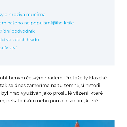
y a hrozivá mučírna
dem našeho nejpopulárnějšího krále
třídní podvodník
jící ve zdech hradu
oufalství
a oblíbeným českým hradem. Protože ty klasické
tak se dnes zaměříme na tu temnější historii
y byl hrad využíván jako proslulé vězení, které
m, nekatolíkům nebo pouze osobám, které