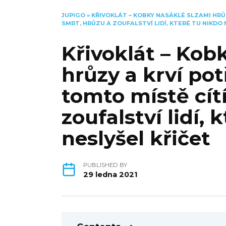
JUPIGO
»
KŘIVOKLÁT – KOBKY NASÁKLÉ SLZAMI HRŮ
SMRT, HRŮZU A ZOUFALSTVÍ LIDÍ, KTERÉ TU NIKDO 
Křivoklát – Kob
hrůzy a krví po
tomto místě cít
zoufalství lidí, 
neslyšel křičet
PUBLISHED BY
29 ledna 2021