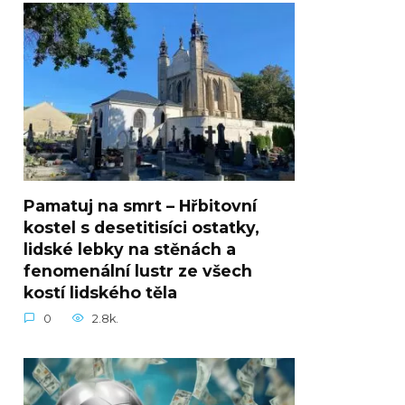
Pamatuj na smrt – Hřbitovní
kostel s desetitisíci ostatky,
lidské lebky na stěnách a
fenomenální lustr ze všech
kostí lidského těla
0
2.8k.