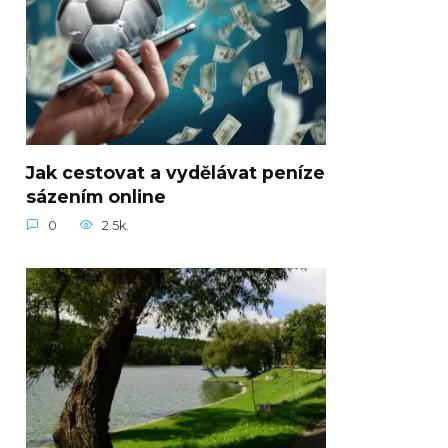
Jak cestovat a vydělávat peníze
sázením online
0
2.5k.