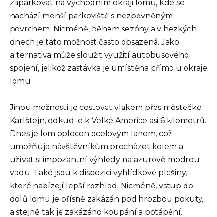
zaparkovat na východním okraji lomu, kde se
nachází menší parkoviště s nezpevněným
povrchem. Nicméně, během sezóny a v hezkých
dnech je tato možnost často obsazená. Jako
alternativa může sloužit využití autobusového
spojení, jelikož zastávka je umístěna přímo u okraje
lomu.
Jinou možností je cestovat vlakem přes městečko
Karlštejn, odkud je k Velké Americe asi 6 kilometrů.
Dnes je lom oplocen ocelovým lanem, což
umožňuje návštěvníkům procházet kolem a
užívat si impozantní výhledy na azurově modrou
vodu. Také jsou k dispozici vyhlídkové plošiny,
které nabízejí lepší rozhled. Nicméně, vstup do
dolů lomu je přísně zakázán pod hrozbou pokuty,
a stejně tak je zakázáno koupání a potápění.