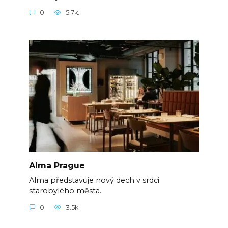
0
5.7k.
Alma Prague
Alma představuje nový dech v srdci
starobylého města.
0
3.5k.