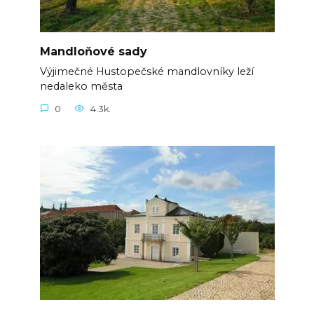
Mandloňové sady
Výjimečné Hustopečské mandlovníky leží
nedaleko města
0
4.3k.