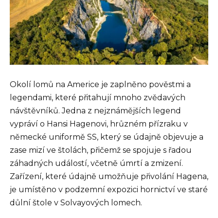
Okolí lomů na Americe je zaplněno pověstmi a
legendami, které přitahují mnoho zvědavých
návštěvníků. Jedna z nejznámějších legend
vypráví o Hansi Hagenovi, hrůzném přízraku v
německé uniformě SS, který se údajně objevuje a
zase mizí ve štolách, přičemž se spojuje s řadou
záhadných událostí, včetně úmrtí a zmizení.
Zařízení, které údajně umožňuje přivolání Hagena,
je umístěno v podzemní expozici hornictví ve staré
důlní štole v Solvayových lomech.