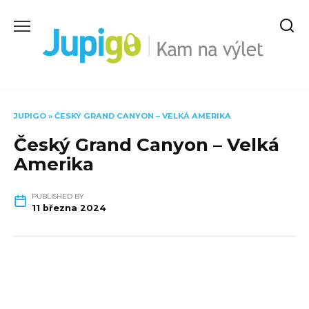
Skip
to
content
JUPIGO
»
ČESKÝ GRAND CANYON – VELKÁ AMERIKA
Český Grand Canyon – Velká
Amerika
PUBLISHED BY
11 března 2024