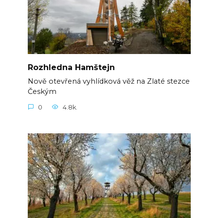
Rozhledna Hamštejn
Nově otevřená vyhlídková věž na Zlaté stezce
Českým
0
4.8k.