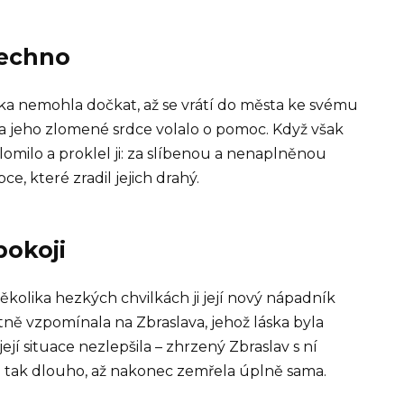
šechno
ka nemohla dočkat, až se vrátí do města ke svému
a jeho zlomené srdce volalo o pomoc. Když však
lomilo a proklel ji: za slíbenou a nenaplněnou
e, které zradil jejich drahý.
pokoji
ěkolika hezkých chvilkách ji její nový nápadník
tně vzpomínala na Zbraslava, jehož láska byla
její situace nezlepšila – zhrzený Zbraslav s ní
la tak dlouho, až nakonec zemřela úplně sama.