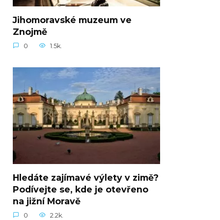
Jihomoravské muzeum ve
Znojmě
0
1.5k.
Hledáte zajímavé výlety v zimě?
Podívejte se, kde je otevřeno
na jižní Moravě
0
2.2k.