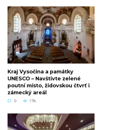
Kraj Vysočina a památky
UNESCO – Navštivte zelené
poutní místo, židovskou čtvrť i
zámecký areál
0
1.7k.