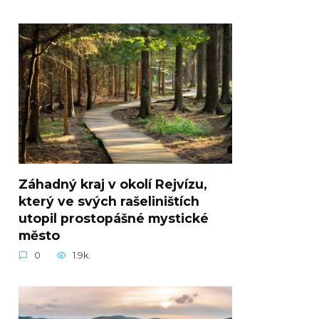
Záhadný kraj v okolí Rejvízu,
který ve svých rašeliništích
utopil prostopášné mystické
město
0
1.9k.