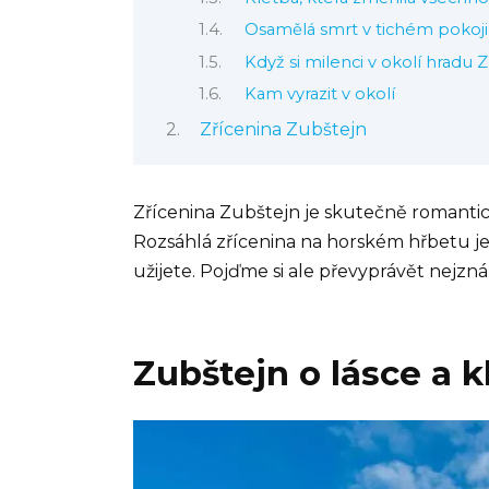
Osamělá smrt v tichém pokoji
Když si milenci v okolí hradu Z
Kam vyrazit v okolí
Zřícenina Zubštejn
Zřícenina Zubštejn je skutečně romantick
Rozsáhlá zřícenina na horském hřbetu je 
užijete. Pojďme si ale převyprávět nejzná
Zubštejn o lásce a k