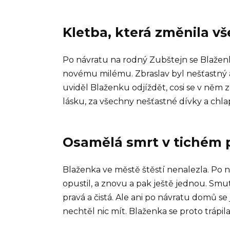
Kletba, která změnila v
Po návratu na rodný Zubštejn se Blažen
novému milému. Zbraslav byl nešťastný 
uviděl Blaženku odjíždět, cosi se v něm z
lásku, za všechny nešťastné dívky a chlapc
Osamělá smrt v tichém 
Blaženka ve městě štěstí nenalezla. Po n
opustil, a znovu a pak ještě jednou. Smu
pravá a čistá. Ale ani po návratu domů se 
nechtěl nic mít. Blaženka se proto trápi