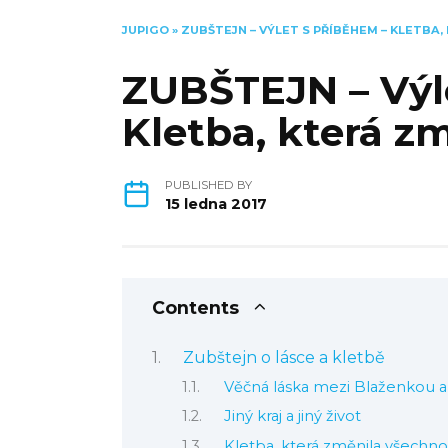
JUPIGO
»
ZUBŠTEJN – VÝLET S PŘÍBĚHEM – KLETBA
ZUBŠTEJN – Výl
Kletba, která z
PUBLISHED BY
15 ledna 2017
Contents
Zubštejn o lásce a kletbě
Věčná láska mezi Blaženkou 
Jiný kraj a jiný život
Kletba, která změnila všechno