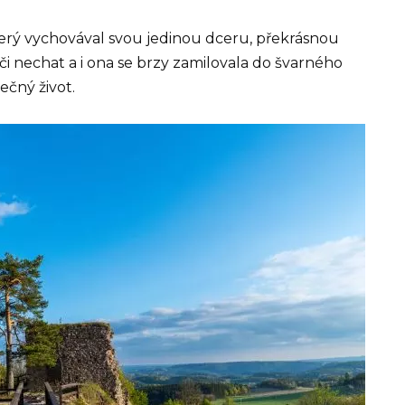
rý vychovával svou jedinou dceru, překrásnou
či nechat a i ona se brzy zamilovala do švarného
ečný život.