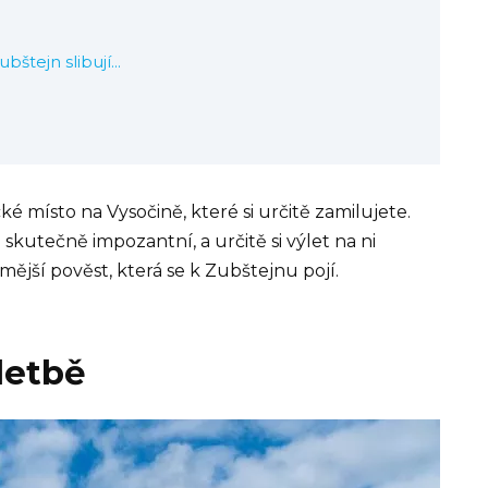
ubštejn slibují…
é místo na Vysočině, které si určitě zamilujete.
skutečně impozantní, a určitě si výlet na ni
mější pověst, která se k Zubštejnu pojí.
letbě