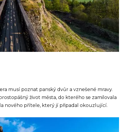
cera musí poznat panský dvůr a vznešené mravy.
rostopášný život města, do kterého se zamilovala
 nového přítele, který jí připadal okouzlující.