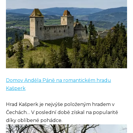
Domov Anděla Páně na romantickém hradu
Kašperk
Hrad Kašperk je nejvýše položeným hradem v
Čechách… V poslední době získal na popularitě
díky oblíbené pohádce.