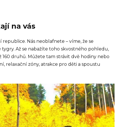
ají na vás
ší republice. Nás neoblafnete – víme, že se
é tygry. Až se nabažíte toho skvostného pohledu,
 až 160 druhů. Můžete tam strávit dvě hodiny nebo
í, relaxační zóny, atrakce pro děti a spoustu