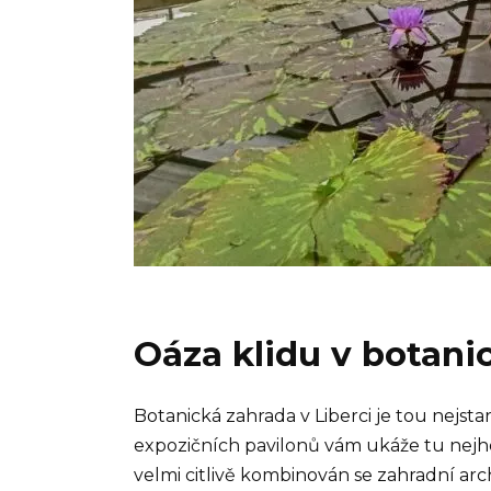
Oáza klidu v botani
Botanická zahrada v Liberci je tou nejs
expozičních pavilonů vám ukáže tu nejhez
velmi citlivě kombinován se zahradní arc