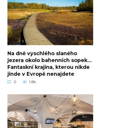
Na dně vyschlého slaného
jezera okolo bahenních sopek…
Fantaskní krajina, kterou nikde
jinde v Evropě nenajdete
0
1.8k.