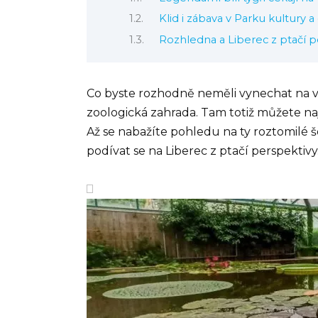
Klid i zábava v Parku kultury 
Rozhledna a Liberec z ptačí p
Co byste rozhodně neměli vynechat na výl
zoologická zahrada. Tam totiž můžete najít
Až se nabažíte pohledu na ty roztomilé 
podívat se na Liberec z ptačí perspektivy. 