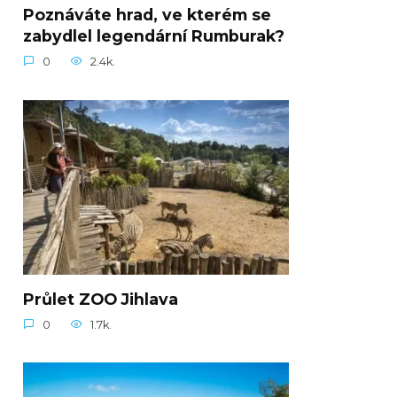
Poznáváte hrad, ve kterém se
zabydlel legendární Rumburak?
0
2.4k.
Průlet ZOO Jihlava
0
1.7k.