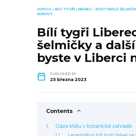
JUPIGO
»
BÍLÍ TYGŘI LIBEREC – ROZTOMILÉ ŠELMIČK
MINOUT
Bílí tygři Liber
šelmičky a další
byste v Liberci
PUBLISHED BY
25 března 2023
Contents
Oáza klidu v botanické zahradě
Legendární bílí tygři čekají na 