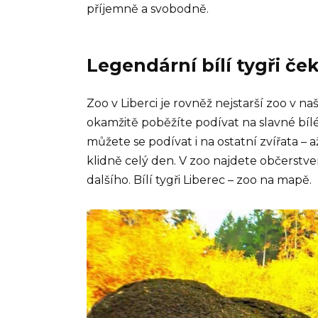
příjemně a svobodně.
Legendární bílí tygři ček
Zoo v Liberci je rovněž nejstarší zoo v na
okamžitě poběžíte podívat na slavné bíl
můžete se podívat i na ostatní zvířata –
klidně celý den. V zoo najdete občerstven
dalšího. Bílí tygři Liberec – zoo na mapě.