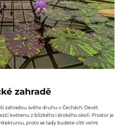
cké zahradě
tarší zahradou svého druhu v Čechách. Devět
čí květenu z blízkého i širokého okolí. Prostor je
hitekturou, proto se tady budete cítit velmi