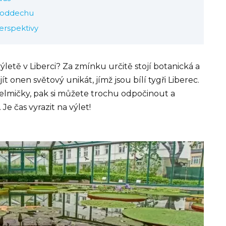
a oddechu
erspektivy
etě v Liberci? Za zmínku určitě stojí botanická a
 onen světový unikát, jímž jsou bílí tygři Liberec.
šelmičky, pak si můžete trochu odpočinout a
Je čas vyrazit na výlet!