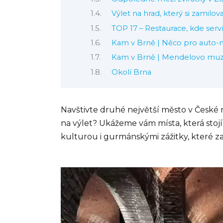
Výlet na hrad, který si zamilov
TOP 17 – Restaurace, kde servír
Kam v Brně | Něco pro auto
Kam v Brně | Mendelovo m
Okolí Brna
Navštivte druhé největší město v České r
na výlet? Ukážeme vám místa, která stojí 
kulturou i gurmánskými zážitky, které zař