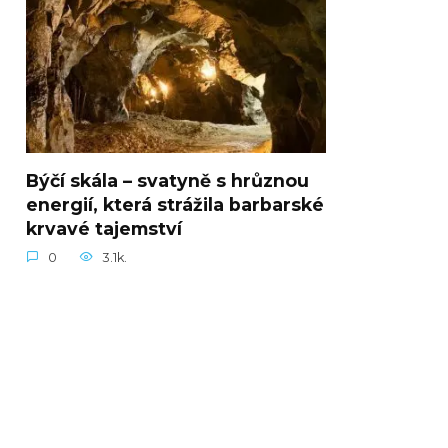
Býčí skála – svatyně s hrůznou
energií, která strážila barbarské
krvavé tajemství
0
3.1k.