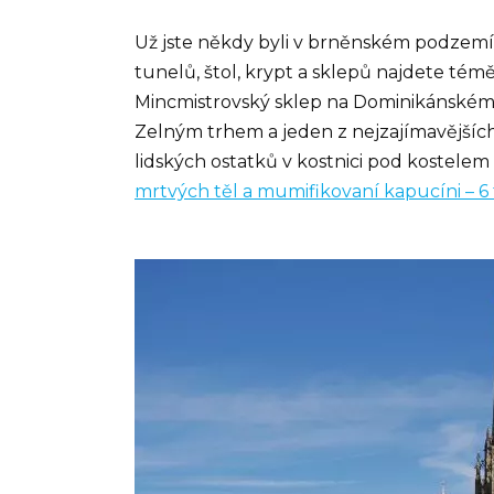
Už jste někdy byli v brněnském podzemí
tunelů, štol, krypt a sklepů najdete té
Mincmistrovský sklep na Dominikánském 
Zelným trhem a jeden z nejzajímavějších 
lidských ostatků v kostnici pod kostelem
mrtvých těl a mumifikovaní kapucíni – 6 t