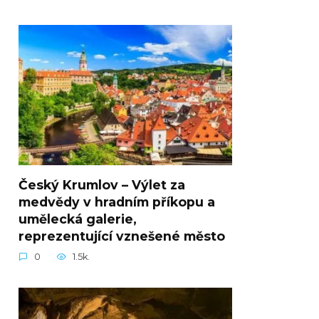
Český Krumlov – Výlet za
medvědy v hradním příkopu a
umělecká galerie,
reprezentující vznešené město
0
1.5k.