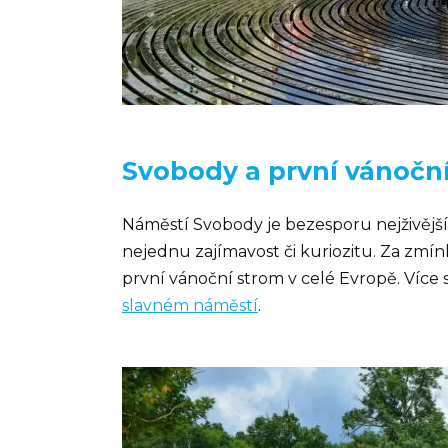
Svobody a první vánočn
Náměstí Svobody je bezesporu nejživějš
nejednu zajímavost či kuriozitu. Za zmín
první vánoční strom v celé Evropě. Více 
slavném náměstí
.