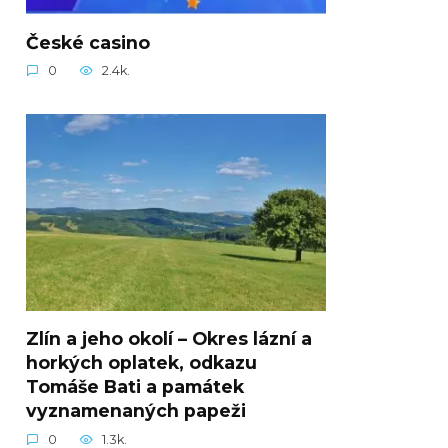
České casino
0
2.4k.
Zlín a jeho okolí – Okres lázní a
horkých oplatek, odkazu
Tomáše Bati a památek
vyznamenaných papeži
0
1.3k.