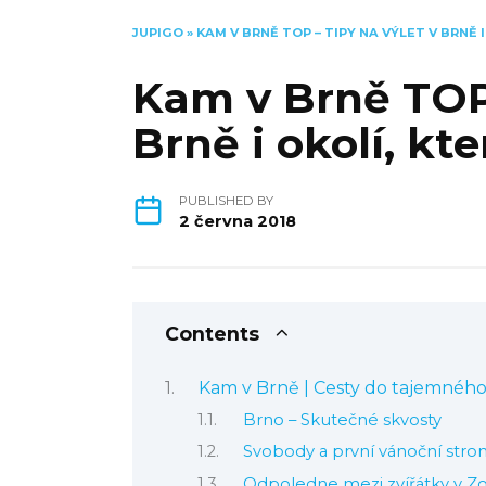
JUPIGO
»
KAM V BRNĚ TOP – TIPY NA VÝLET V BRNĚ I
Kam v Brně TOP 
Brně i okolí, kte
PUBLISHED BY
2 června 2018
Contents
Kam v Brně | Cesty do tajemnéh
Brno – Skutečné skvosty
Svobody a první vánoční stro
Odpoledne mezi zvířátky v Z