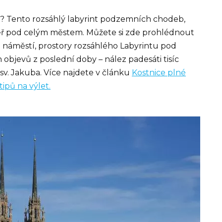
? Tento rozsáhlý labyrint podzemních chodeb,
měř pod celým městem. Můžete si zde prohlédnout
náměstí, prostory rozsáhlého Labyrintu pod
objevů z poslední doby – nález padesáti tisíc
 sv. Jakuba. Více najdete v článku
Kost
nice
plné
ipů na výlet.