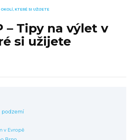
 OKOLÍ, KTERÉ SI UŽIJETE
– Tipy na výlet v
ré si užijete
o podzemí
m v Evropě
oo Brno