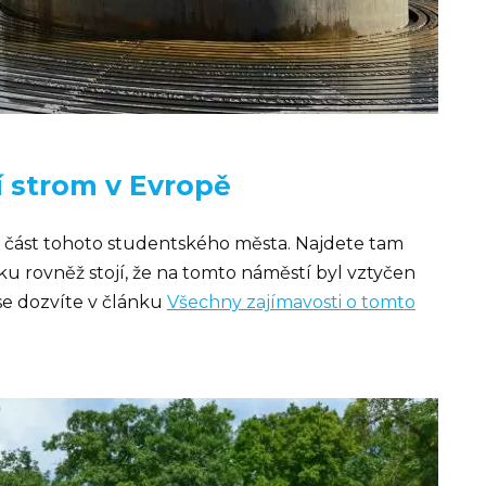
í strom v Evropě
í část tohoto studentského města. Najdete tam
ku rovněž stojí, že na tomto náměstí byl vztyčen
se dozvíte v článku
Všechny zajímavosti o tomto