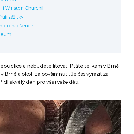
al i Winston Churchill
ují zážitky
-moto nadšence
uzeum
epublice a nebudete litovat. Ptáte se, kam v Brně
v Brně a okolí za povšimnutí. Je čas vyrazit za
ídí skvělý den pro vás i vaše děti.