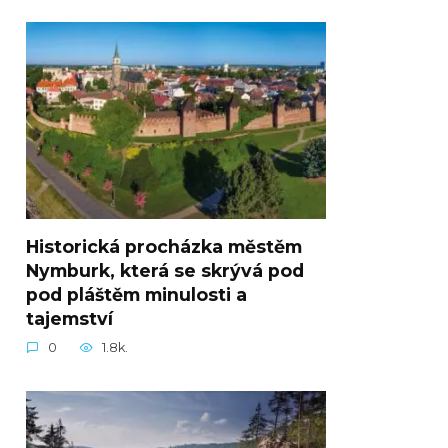
Historická procházka městěm
Nymburk, která se skrývá pod
pod pláštěm minulosti a
tajemství
0
1.8k.