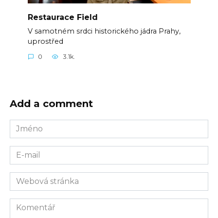
Restaurace Field
V samotném srdci historického jádra Prahy,
uprostřed
0
3.1k.
Add a comment
Jméno
E-
mail
Webová
stránka
Komentář