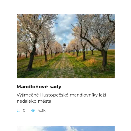
Mandloňové sady
Výjimečné Hustopečské mandlovníky leží
nedaleko města
0
4.3k.