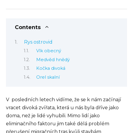
Contents
Rys ostrovid
Vlk obecný
Medvěd hnědý
Kočka divoká
Orel skalní
V posledních letech vidíme, že se k nám začínají
vracet divoká zvířata, která u nás byla dříve jako
doma, než je lidé vyhubili. Mimo lidí jako
eliminačního faktoru jim také dělá problém
přerušení migračních tras kvůli stavbám