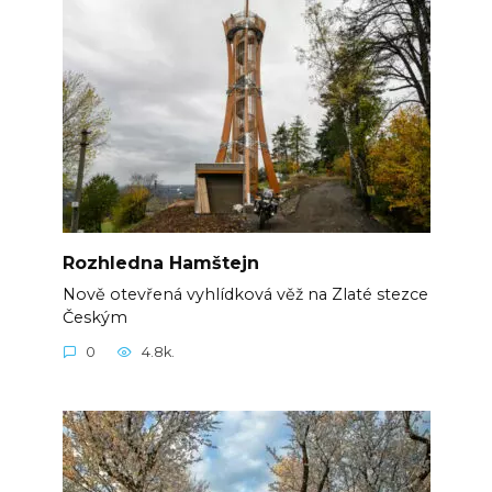
Rozhledna Hamštejn
Nově otevřená vyhlídková věž na Zlaté stezce
Českým
0
4.8k.