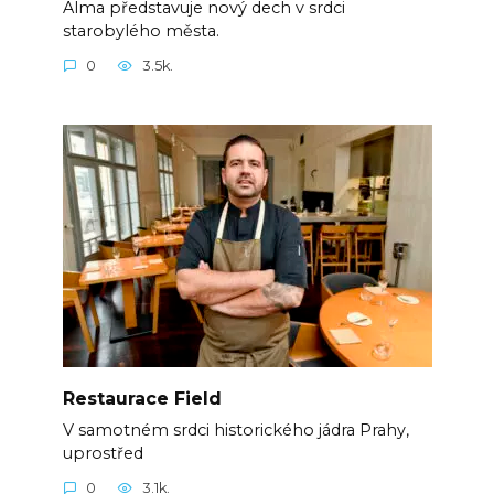
Alma představuje nový dech v srdci
starobylého města.
0
3.5k.
Restaurace Field
V samotném srdci historického jádra Prahy,
uprostřed
0
3.1k.