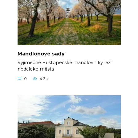
Mandloňové sady
Výjimečné Hustopečské mandlovníky leží
nedaleko města
0
4.3k.