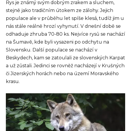
Rys je známý svým dobrým zrakem a sluchem,
stejně jako tradičním útokem ze zálohy. Jejich
populace ale v průběhu let spíše klesá, tudíž jim u
nás stále reálně hrozí vyhynutí. V dnešní době se
odhaduje zhruba 70-80 ks. Nejvíce rysů se nachází
na Šumavě, kde byli vysazeni po odchytu na
Slovensku. Další populace se nachází v
Beskydech, kam se zatoulali ze slovenských Karpat
a už zůstali. Jedinci se rovněž nacházejí v Krušných
či Jizerských horách nebo na území Moravského
krasu.