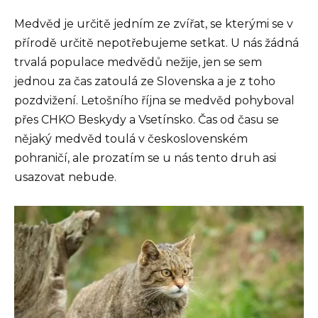
Medvěd je určitě jedním ze zvířat, se kterými se v
přírodě určitě nepotřebujeme setkat. U nás žádná
trvalá populace medvědů nežije, jen se sem
jednou za čas zatoulá ze Slovenska a je z toho
pozdvižení. Letošního října se medvěd pohyboval
přes CHKO Beskydy a Vsetínsko. Čas od času se
nějaký medvěd toulá v československém
pohraničí, ale prozatím se u nás tento druh asi
usazovat nebude.