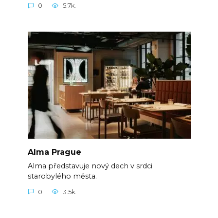
0
5.7k.
Alma Prague
Alma představuje nový dech v srdci
starobylého města.
0
3.5k.