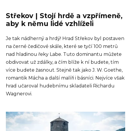
Střekov | Stojí hrdě a vzpřímeně,
aby k němu lidé vzhlíželi
Je tak nádherný a hrdý! Hrad Střekov byl postaven
na černé čedičové skále, které se tyčí 100 metrů
nad hladinou řeky Labe. Tuto dominantu můžete
obdivovat už zdálky, a čím blíže k ní budete, tím
více budete žasnout. Stejně tak jako J. W. Goethe,
romantik Mácha a další malíři i básníci. Nejvíce však
hrad učaroval hudebnímu skladateli Richardu
Wagnerovi.