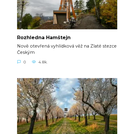
Rozhledna Hamštejn
Nově otevřená vyhlídková věž na Zlaté stezce
Českým
0
4.8k.