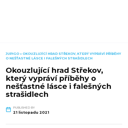
JUPIGO
»
OKOUZLUJÍCÍ HRAD STŘEKOV, KTERÝ VYPRÁVÍ PŘÍBĚHY
O NEŠŤASTNÉ LÁSCE I FALEŠNÝCH STRAŠIDLECH
Okouzlující hrad Střekov,
který vypráví příběhy o
nešťastné lásce i falešných
strašidlech
PUBLISHED BY
21 listopadu 2021