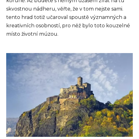
koruně. Až budete s němým úžasem zírat na tu
skvostnou nádheru, věřte, že v tom nejste sami.
tento hrad totiž učaroval spoustě významných a
kreativních osobností, pro něž bylo toto kouzelné
místo životní múzou.