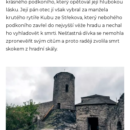
krásného podkoního, který opětoval její hlubokou
lásku. Její pán otec jí však vybral za manžela
krutého rytíře Kubu ze Střekova, který nebohého
podkoního zavřel do nejvyšší věže hradu a nechal
ho vyhladovět k smrti. Nešťastná dívka se nemohla
zpronevěřit svým citům a proto raději zvolila smrt
skokem z hradní skály.