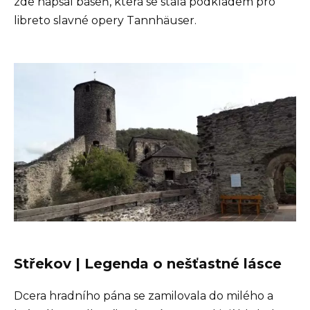
zde napsal báseň, která se stala podkladem pro
libreto slavné opery Tannhäuser.
Střekov | Legenda o nešťastné lásce
Dcera hradního pána se zamilovala do milého a