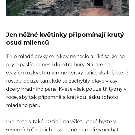
Jen něžné květinky připomínají krutý
osud milenců
Tělo mladé dívky se nikdy nenašlo a říká se, že ho
prý trpaslíci odnesli do nitra hory. Na jaře na
svazích rozkvetou jemné kvítky tařice skalní, které
rostou pouze tam, kde se zachytily plavé vlasy
dcery hradního pána. Kvete však pouze tři týdny v
roce, aby tak připomněla krátkou lásku tohoto
mladého páru.
Přečtěte si také: 10 tipů na výlet, které byste v
severních Čechách rozhodně neměli vynechat!