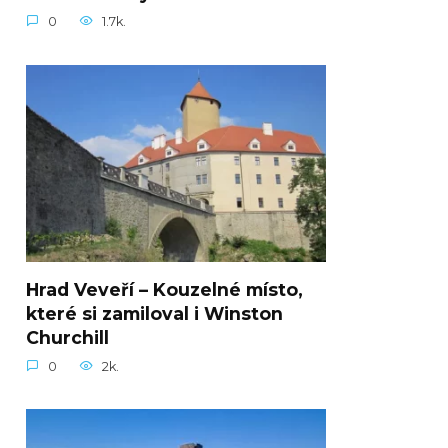
0
1.7k.
Hrad Veveří – Kouzelné místo,
které si zamiloval i Winston
Churchill
0
2k.