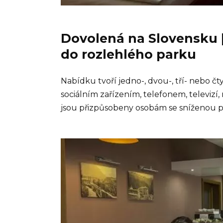
Dovolená na Slovensku 
do rozlehlého parku
Nabídku
tvoří
jedno-, dvou-,
tří- nebo
čty
sociálním z
ařízení
m
,
telef
on
em
, televiz
í
,
jsou
přizpůsobeny
osobám se
sníž
enou
p