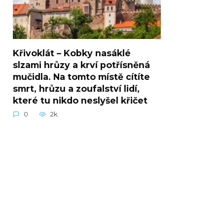
Křivoklát – Kobky nasáklé
slzami hrůzy a krví potřísněná
mučidla. Na tomto místě cítíte
smrt, hrůzu a zoufalství lidí,
které tu nikdo neslyšel křičet
0
2k.