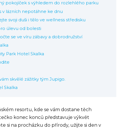
ný pokojíček s výhledem do rozlehlého parku
ás v lázních nepotáhne ke dnu
te svoji duši i tělo ve wellness středisku
ro úlevu od bolesti
čte se ve víru zábavy a dobrodružství
alka
ity Park Hotel Skalka
odite
e vám skvělé zážitky tým Jupigo.
l Skalka
zeňském resortu, kde se vám dostane těch
stečko konec konců představuje výkvět
te si
na procházku
do přírody, užijte si den v