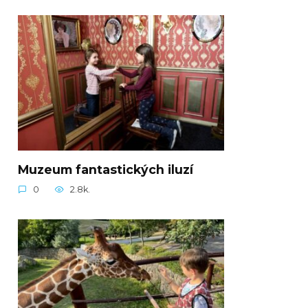
Muzeum fantastických iluzí
0
2.8k.