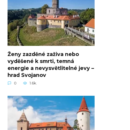
Ženy zazděné zaživa nebo
vyděšené k smrti, temná
energie a nevysvětlitelné jevy –
hrad Svojanov
0
1.6k.