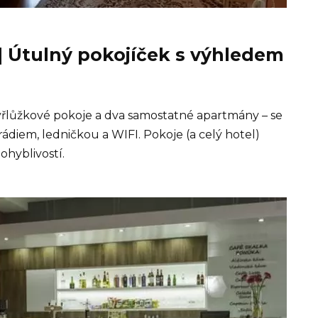
| Útulný pokojíček s výhledem
řlůžkové pokoje
a
dva samostatné apartmány
– se
 rádi
em
,
ledničk
ou
a WIFI. Pokoje (a celý hotel)
ohybl
ivostí.