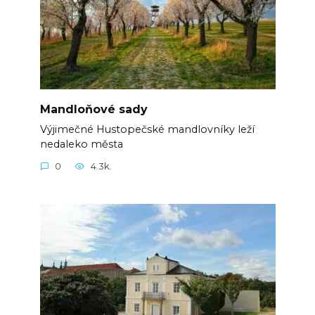
Mandloňové sady
Výjimečné Hustopečské mandlovníky leží
nedaleko města
0
4.3k.