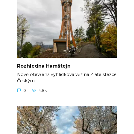
Rozhledna Hamštejn
Nově otevřená vyhlídková věž na Zlaté stezce
Českým
0
4.8k.