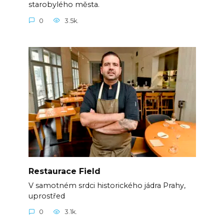
starobylého města.
0
3.5k.
Restaurace Field
V samotném srdci historického jádra Prahy,
uprostřed
0
3.1k.