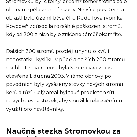
Stromovku byl citelný, přičemž téměř třetina celé
obory utrpěla značné škody. Nejvíce postiženou
oblastí bylo území bývalého Rudolfova rybníka.
Povodeň způsobila rozsáhlé poškození stromů,
kdy asi 200 z nich bylo zničeno téměř okamžitě.
Dalších 300 stromů později uhynulo kvůli
nedostatku kyslíku v půdě a dalších 200 stromů
uschlo. Pro veřejnost byla Stromovka znovu
otevřena 1. dubna 2003. V rámci obnovy po
povodních byly vysázeny stovky nových stromů,
keřů a růží. Celý areál byl také propleten sítí
nových cest a stezek, aby sloužil k rekreačnímu
využití pro návštěvníky.
Naučná stezka Stromovkou za