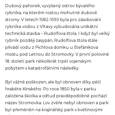
Dubový pahorek, vyvýšený ostrov bývalého
rybníka, na kterém rostou mohutné dubové
stromy. V letech 1582-1593 byla pro zásobování
rybníka vodou z Vltavy vybudována unikátní
technická stavba – Rudolfova štola. I když byl velký
rybník později zasypán, Rudolfova štola stále
přivádí vodu z Pichlova domku u Štefánikova
mostu pod Letnou do Stromovky. V první polovině
18. století park několikrát trpěl vojenským
pobytem s katastrofálními následky.
Byl vážně poškozen, ale byl obnoven díky péči
hraběte Kinského. Po roce 1850 byla v parku
založena školka a odtud pravděpodobně pochází
název Stromovka. Lov zvěře nebyl obnoven a park
byl přeměněn na krajinářský park s květinovými