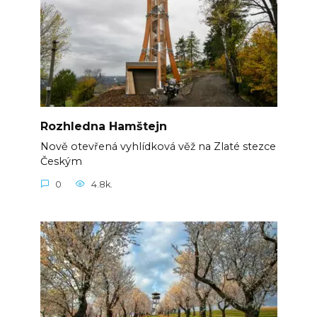
Rozhledna Hamštejn
Nově otevřená vyhlídková věž na Zlaté stezce
Českým
0
4.8k.