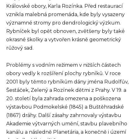
Královské obory, Karla Rozínka. Před restaurací
vznikla malebná promenáda, kde byly vysazeny
významné stromy pro dendrologický výzkum.
Rybníček byl opět obnoven, zvětšeny byly také
okrasné školky a vytvořen krásně geometrický
růžový sad.
Problémy s vodním režimem v nižších částech
obory vedly k rozšíření plochy rybníků. V roce
2001 byly těmto rybníkům dány jména Rudolfův,
Šestáček, Zelený a Rozínek dětmi z Prahy. V 19. a
20. století byla zahrada omezena a poškozena
výstavbou Podmokelské (1845) a Buštěhradské
(1867) dráhy. Další zásahy zahrnovaly výstavbu
Akademie výtvarných umění, stavbu plavebního
kanálu a následně Planetária, a konečně i území