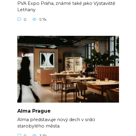
PVA Expo Praha, známé také jako Výstaviště
Letňany
0
5.7k.
Alma Prague
Alma představuje nový dech v srdci
starobylého města.
0
3.5k.