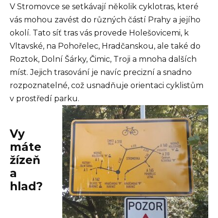
V Stromovce se setkávají několik cyklotras, které
vás mohou zavést do různých částí Prahy a jejího
okolí. Tato síť tras vás provede Holešovicemi, k
Vltavské, na Pohořelec, Hradčanskou, ale také do
Roztok, Dolní Šárky, Čimic, Troji a mnoha dalších
míst. Jejich trasování je navíc precizní a snadno
rozpoznatelné, což usnadňuje orientaci cyklistům
v prostředí parku.
Vy
máte
žízeň
a
hlad?