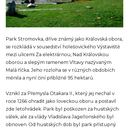
Park Stromovka, dříve známý jako Královská obora,
se rozkládá v sousedství holešovického Výstaviště
mezi ulicemi Za elektrárnou, Nad Královskou
oborou a slepým ramenem Vltavy nazývaným
Malá říčka. Jeho rozloha se v různých obdobích
měnila a nyní činí přibližně 95 hektarů.
Vznikl za Přemysla Otakara II., který jej nechal v
roce 1266 ohradit jako loveckou oboru a postavil
zde letohrádek. Park byl poškozen za husitských
válek, ale za vlády Vladislava Jagellonského byl
obnoven. Od husitských dob byl park přístupný