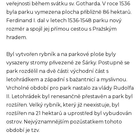
veřejnosti během svátku sv. Gotharda. V roce 1536
byla parku vymezena plocha přibližně 86 hektarů.
Ferdinand I. dal v letech 1536-1548 parku nový
rozměr a spojil jej přímou cestou s Pražským
hradem.
Byl vytvořen rybník a na parkové ploše byly
vysazeny stromy přivezené ze Šárky. Postupně se
park rozdělil na dvě části: východní část s
letohrádkem a západní s bažantnicí a myslivnou.
Vrcholné období pro park nastalo za vlády Rudolfa
II. Letohrádek byl renesančně přestavěn a park byl
rozšířen. Velký rybník, který již neexistuje, byl
rozšířen na 21 hektarů a uprostřed byl vybudován
ostrov. Nejvýznamnějším pozůstatkem tohoto
období je tzv.