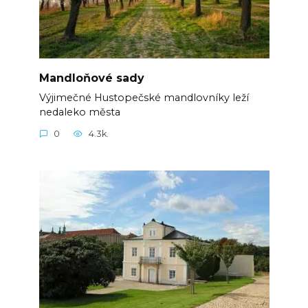
Mandloňové sady
Výjimečné Hustopečské mandlovníky leží
nedaleko města
0
4.3k.