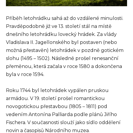
Příběh letohrádku sahá až do vzdálené minulosti.
Pravděpodobně již ve 13. století stál na místě
dnešního letohrádku lovecký hrádek. Za vlády
Vladislava II. Jagellonského byl postaven (nebo
možná přestavěn) letohrádek v pozdně gotickém
slohu (1495 – 1502). Následně prošel renesanční
přeměnou, která začala v roce 1580 a dokončena
byla v roce 1594.
Roku 1744 byl letohrádek vypálen pruskou
armádou. V 19. století prošel romantickou
novogotickou přestavbou (1805 – 1811) pod
vedením Antonína Palliarda podle plánů Jiřího
Fischera. V současnosti slouží jako sídlo oddělení
novin a časopisů Národního muzea.