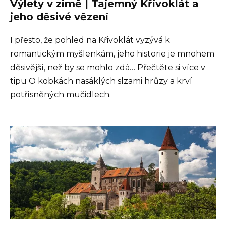
Výlety v zimě | Tajemný Křivoklát a
jeho děsivé vězení
I přesto, že pohled na Křivoklát vyzývá k
romantickým myšlenkám, jeho historie je mnohem
děsivější, než by se mohlo zdá… Přečtěte si více v
tipu O kobkách nasáklých slzami hrůzy a krví
potřísněných mučidlech.