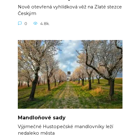
Nově otevřená vyhlídková věž na Zlaté stezce
Českým
0
4.8k.
Mandloňové sady
Výjimečné Hustopečské mandlovníky leží
nedaleko města