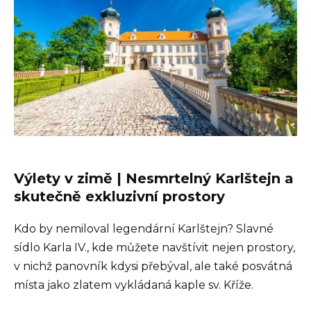
Výlety v zimě | Nesmrtelný Karlštejn a
skutečně exkluzivní prostory
Kdo by nemiloval legendární Karlštejn? Slavné
sídlo Karla IV., kde můžete navštívit nejen prostory,
v nichž panovník kdysi přebýval, ale také posvátná
místa jako zlatem vykládaná kaple sv. Kříže.