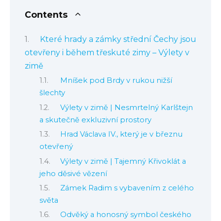
Contents
Které hrady a zámky střední Čechy jsou
otevřeny i během třeskuté zimy – Výlety v
zimě
Mníšek pod Brdy v rukou nižší
šlechty
Výlety v zimě | Nesmrtelný Karlštejn
a skutečně exkluzivní prostory
Hrad Václava IV., který je v březnu
otevřený
Výlety v zimě | Tajemný Křivoklát a
jeho děsivé vězení
Zámek Radim s vybavením z celého
světa
Odvěký a honosný symbol českého