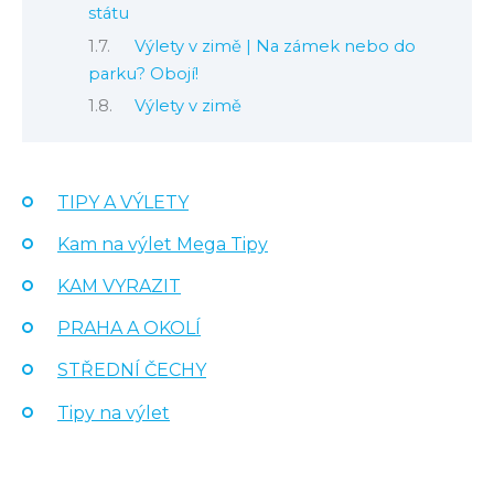
státu
Výlety v zimě | Na zámek nebo do
parku? Obojí!
Výlety v zimě
TIPY A VÝLETY
Kam na výlet Mega Tipy
KAM VYRAZIT
PRAHA A OKOLÍ
STŘEDNÍ ČECHY
Tipy na výlet