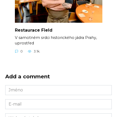
Restaurace Field
V samotném srdci historického jádra Prahy,
uprostřed
0
3.1k.
Add a comment
Jméno
E-
mail
Webová