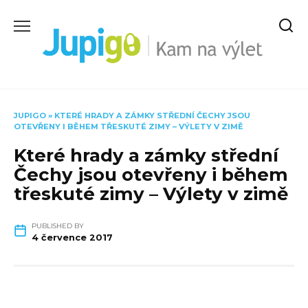
Skip
to
content
JUPIGO
»
KTERÉ HRADY A ZÁMKY STŘEDNÍ ČECHY JSOU
OTEVŘENY I BĚHEM TŘESKUTÉ ZIMY – VÝLETY V ZIMĚ
Které hrady a zámky střední
Čechy jsou otevřeny i během
třeskuté zimy – Výlety v zimě
PUBLISHED BY
4 července 2017