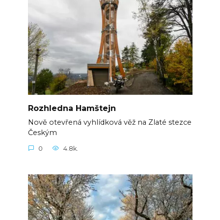
Rozhledna Hamštejn
Nově otevřená vyhlídková věž na Zlaté stezce
Českým
0
4.8k.