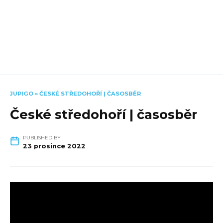
JUPIGO
»
ČESKÉ STŘEDOHOŘÍ | ČASOSBĚR
České středohoří | časosběr
PUBLISHED BY
23 prosince 2022