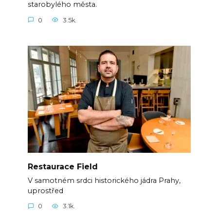
starobylého města.
0
3.5k.
Restaurace Field
V samotném srdci historického jádra Prahy,
uprostřed
0
3.1k.