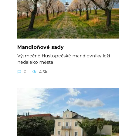
Mandloňové sady
Výjimečné Hustopečské mandlovníky leží
nedaleko města
0
4.3k.