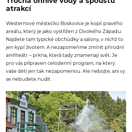
Trocha ohnivé vody a spoustu
atrakcí
Westernové městečko Boskovice je kopií pravého
areálu, který je jako vystřižen z Divokého Západu.
Najdete tam typické obchůdky a salony, v nichž to
jen kypí životem. A nezapomeňme zmínit přírodní
amfiteátr – prkna, která tady znamenají svět. Je
pro vás připraven celodenní program, na který
vaše děti jen tak nezapomenou. Ale nebojte, ani vy
se nebudete nudit.