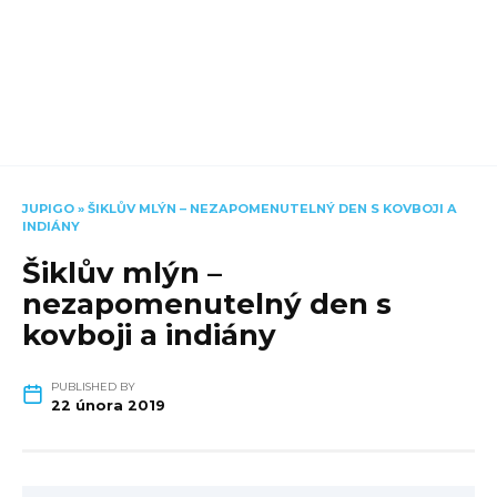
JUPIGO
»
ŠIKLŮV MLÝN – NEZAPOMENUTELNÝ DEN S KOVBOJI A
INDIÁNY
Šiklův mlýn –
nezapomenutelný den s
kovboji a indiány
PUBLISHED BY
22 února 2019