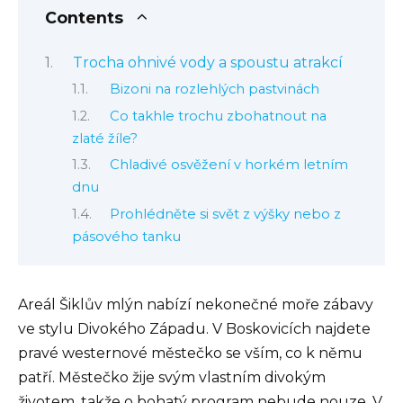
Contents
Trocha ohnivé vody a spoustu atrakcí
Bizoni na rozlehlých pastvinách
Co takhle trochu zbohatnout na
zlaté žíle?
Chladivé osvěžení v horkém letním
dnu
Prohlédněte si svět z výšky nebo z
pásového tanku
Areál Šiklův mlýn nabízí nekonečné moře zábavy
ve stylu Divokého Západu. V Boskovicích najdete
pravé westernové městečko se vším, co k němu
patří. Městečko žije svým vlastním divokým
životem, takže o bohatý program nebude nouze. V