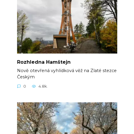
Rozhledna Hamštejn
Nově otevřená vyhlídková věž na Zlaté stezce
Českým
0
4.8k.