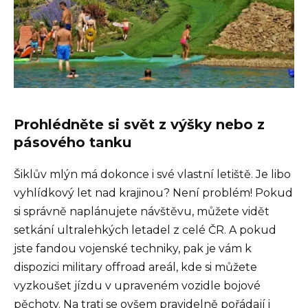
Prohlédněte si svět z výšky nebo z
pásového tanku
Šiklův mlýn má dokonce i své vlastní letiště. Je libo
vyhlídkový let nad krajinou? Není problém! Pokud
si správně naplánujete návštěvu, můžete vidět
setkání ultralehkých letadel z celé ČR. A pokud
jste fandou vojenské techniky, pak je vám k
dispozici military offroad areál, kde si můžete
vyzkoušet jízdu v upraveném vozidle bojové
pěchoty. Na trati se ovšem pravidelně pořádají i