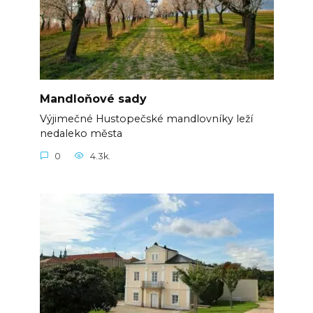
Mandloňové sady
Výjimečné Hustopečské mandlovníky leží
nedaleko města
0
4.3k.