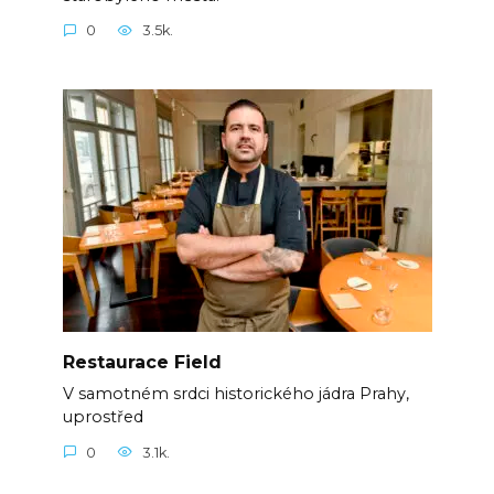
0
3.5k.
Restaurace Field
V samotném srdci historického jádra Prahy,
uprostřed
0
3.1k.