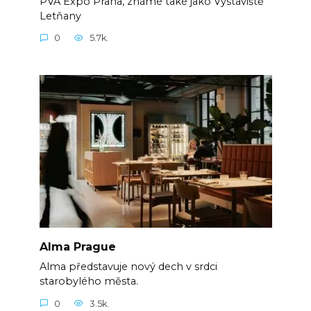
PVA Expo Praha, známé také jako Výstaviště
Letňany
0
5.7k.
Alma Prague
Alma představuje nový dech v srdci
starobylého města.
0
3.5k.