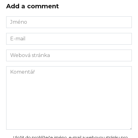
Add a comment
Jméno
E-
mail
Webová
stránka
Komentář
Uložit do prohlížeče jméno, e-mail a webovou stránku pro