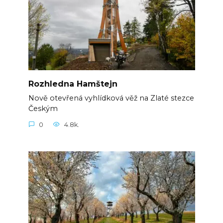
Rozhledna Hamštejn
Nově otevřená vyhlídková věž na Zlaté stezce
Českým
0
4.8k.