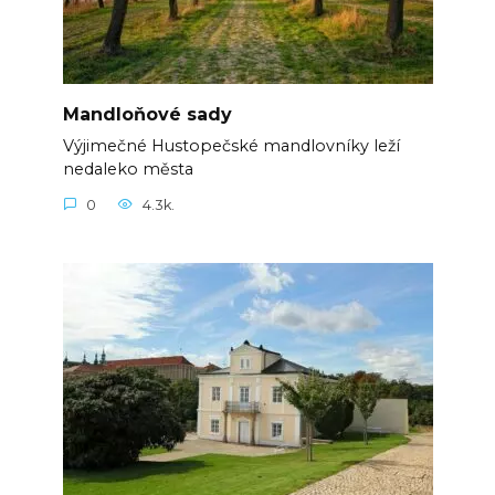
Mandloňové sady
Výjimečné Hustopečské mandlovníky leží
nedaleko města
0
4.3k.