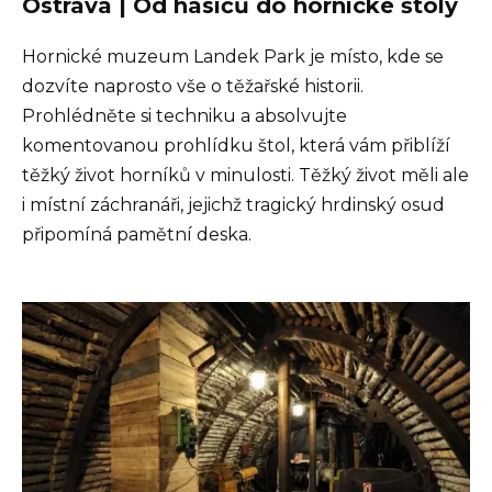
Ostrava | Od hasičů do hornické štoly
Hornické muzeum Landek Park je místo, kde se
dozvíte naprosto vše o těžařské historii.
Prohlédněte si techniku a absolvujte
komentovanou prohlídku štol, která vám přiblíží
těžký život horníků v minulosti. Těžký život měli ale
i místní záchranáři, jejichž tragický hrdinský osud
připomíná pamětní deska.