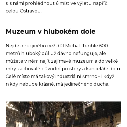
si s námi prohlédnout 6 míst ve výletu napříč
celou Ostravou.
Muzeum v hlubokém dole
Nejde o nic jiného než důl Michal. Tenhle 600
metrů hluboký důl už dávno nefunguje, ale
můžete v něm najít zajímavé muzeum a do velké
míry zachovalé původní prostory a kanceláře dolu.
Celé místo má takový industriální šmrnc – i když
nikdy nebude krásné, má jedinečného ducha.