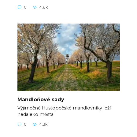
0
4.8k.
Mandloňové sady
Výjimečné Hustopečské mandlovníky leží
nedaleko města
0
4.3k.