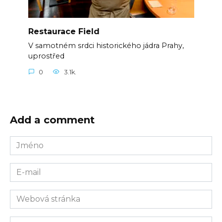
Restaurace Field
V samotném srdci historického jádra Prahy,
uprostřed
0
3.1k.
Add a comment
Jméno
E-
mail
Webová
stránka
Komentář