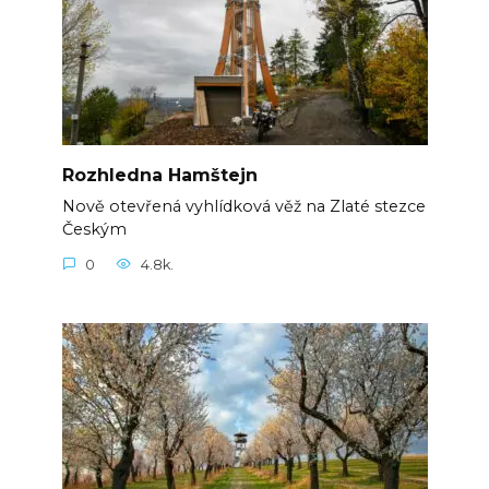
Rozhledna Hamštejn
Nově otevřená vyhlídková věž na Zlaté stezce
Českým
0
4.8k.