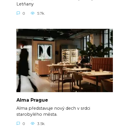
Letňany
0
5.7k.
Alma Prague
Alma představuje nový dech v srdci
starobylého města.
0
3.5k.