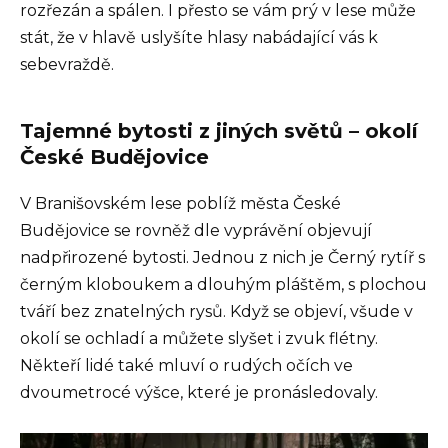
rozřezán a spálen. I přesto se vám prý v lese může
stát, že v hlavě uslyšíte hlasy nabádající vás k
sebevraždě.
Tajemné bytosti z jiných světů – okolí
České Budějovice
V Branišovském lese poblíž města České
Budějovice se rovněž dle vyprávění objevují
nadpřirozené bytosti. Jednou z nich je Černý rytíř s
černým kloboukem a dlouhým pláštěm, s plochou
tváří bez znatelných rysů. Když se objeví, všude v
okolí se ochladí a můžete slyšet i zvuk flétny.
Někteří lidé také mluví o rudých očích ve
dvoumetrocé výšce, které je pronásledovaly.