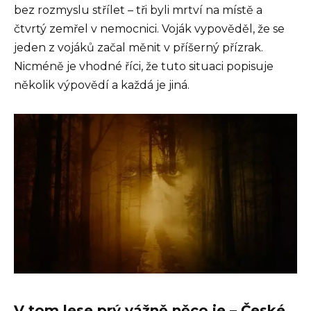
bez rozmyslu střílet – tři byli mrtví na místě a
čtvrtý zemřel v nemocnici. Voják vypověděl, že se
jeden z vojáků začal měnit v příšerný přízrak.
Nicméně je vhodné říci, že tuto situaci popisuje
několik výpovědí a každá je jiná.
V tom lese prý vážně něco je – České