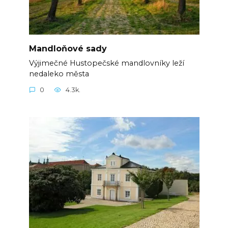
Mandloňové sady
Výjimečné Hustopečské mandlovníky leží
nedaleko města
0
4.3k.