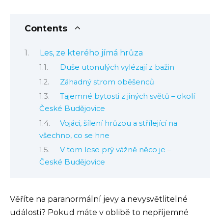
Contents
Les, ze kterého jímá hrůza
Duše utonulých vylézají z bažin
Záhadný strom oběšenců
Tajemné bytosti z jiných světů – okolí
České Budějovice
Vojáci, šílení hrůzou a střílející na
všechno, co se hne
V tom lese prý vážně něco je –
České Budějovice
Věříte na paranormální jevy a nevysvětlitelné
události? Pokud máte v oblibě to nepříjemné