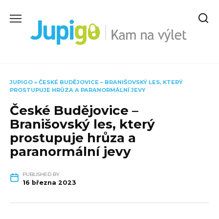
Skip
to
content
JUPIGO
»
ČESKÉ BUDĚJOVICE – BRANIŠOVSKÝ LES, KTERÝ
PROSTUPUJE HRŮZA A PARANORMÁLNÍ JEVY
České Budějovice –
Branišovský les, který
prostupuje hrůza a
paranormální jevy
PUBLISHED BY
16 března 2023