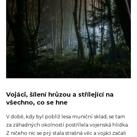
Vojáci, šílení hrůzou a střílející na
všechno, co se hne
V době, kdy byl poblíž lesa muniční sklad, se tam
za záhadných okolností postřílela vojenská hlídka.
Z ničeho nic se prý stala strašná věc a vojáci začali