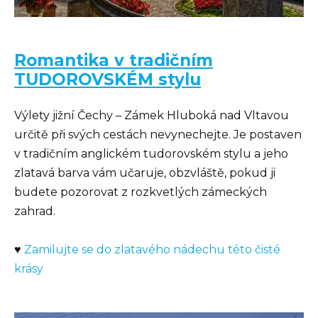
Romantika v tradičním
TUDOROVSKÉM stylu
Výlety jižní Čechy – Zámek Hluboká nad Vltavou
určitě při svých cestách nevynechejte. Je postaven
v tradičním anglickém tudorovském stylu a jeho
zlatavá barva vám učaruje, obzvláště, pokud ji
budete pozorovat z rozkvetlých zámeckých
zahrad.
♥
Zamilujte se do zlatavého nádechu této čisté
krásy