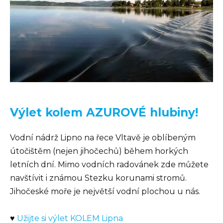
Výlet kolem AZUROVÉ hlubiny!
Vodní nádrž Lipno na řece Vltavě je oblíbeným
útočištěm (nejen jihočechů) během horkých
letních dní. Mimo vodních radovánek zde můžete
navštívit i známou Stezku korunami stromů.
Jihočeské moře je největší vodní plochou u nás.
♥
Užijte si výlet KOLEM Lipna