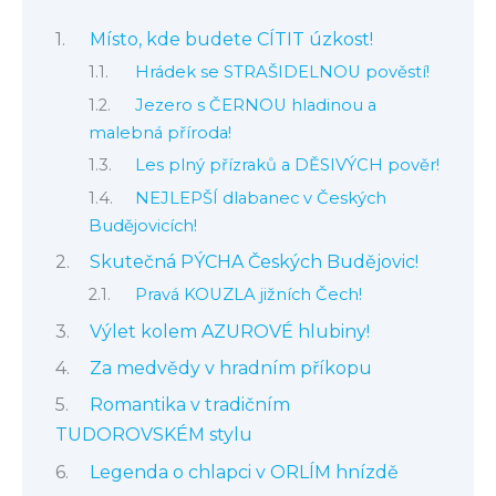
Místo, kde budete CÍTIT úzkost!
Hrádek se STRAŠIDELNOU pověstí!
Jezero s ČERNOU hladinou a
malebná příroda!
Les plný přízraků a DĚSIVÝCH pověr!
NEJLEPŠÍ dlabanec v Českých
Budějovicích!
Skutečná PÝCHA Českých Budějovic!
Pravá KOUZLA jižních Čech!
Výlet kolem AZUROVÉ hlubiny!
Za medvědy v hradním příkopu
Romantika v tradičním
TUDOROVSKÉM stylu
Legenda o chlapci v ORLÍM hnízdě