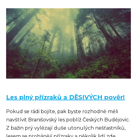
Les plný přízraků a DĚSIVÝCH pověr!
Pokud se rádi bojíte, pak byste rozhodně měli
navštívit Branišovský les poblíž Českých Budějovic.
Z bažin prý vylézají duše utonulých nešťastníků,
lesem se prohánějí přízraky a několik lidí zde