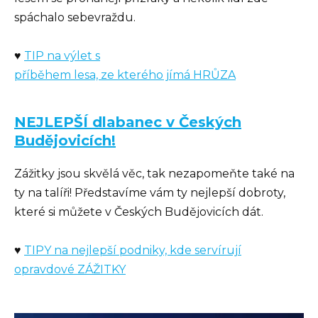
spáchalo sebevraždu.
♥
TIP na výlet s
příběhem lesa, ze kterého jímá HRŮZA
NEJLEPŠÍ dlabanec v Českých
Budějovicích!
Zážitky jsou skvělá věc, tak nezapomeňte také na
ty na talíři! Představíme vám ty nejlepší dobroty,
které si můžete v Českých Budějovicích dát.
♥
TIPY na nejlepší podniky, kde servírují
opravdové ZÁŽITKY