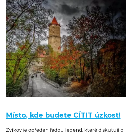
Místo, kde budete CÍTIT úzkost!
Zvíkov je opředen řadou legend, které diskutují o