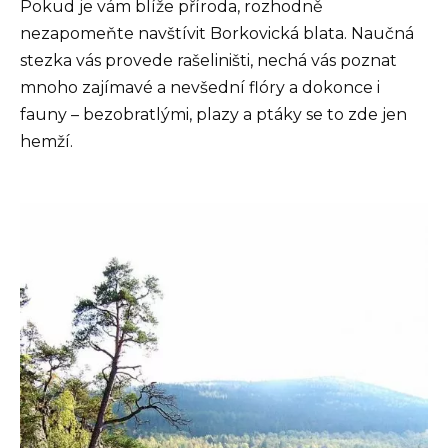
Pokud je vám blíže příroda, rozhodně
nezapomeňte navštívit Borkovická blata. Naučná
stezka vás provede rašeliništi, nechá vás poznat
mnoho zajímavé a nevšední flóry a dokonce i
fauny – bezobratlými, plazy a ptáky se to zde jen
hemží.