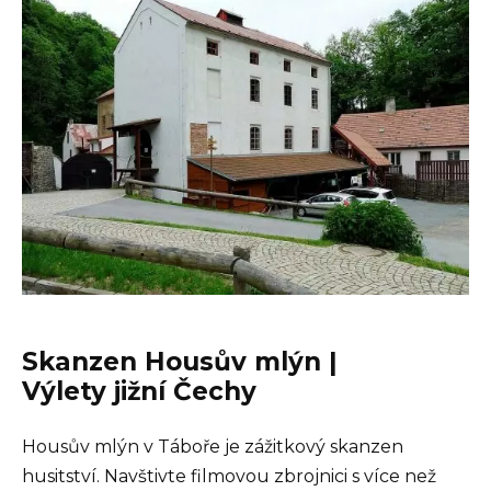
Skanzen Housův mlýn |
Výlety jižní Čechy
Housův mlýn v Táboře je zážitkový skanzen
husitství. Navštivte filmovou zbrojnici s více než