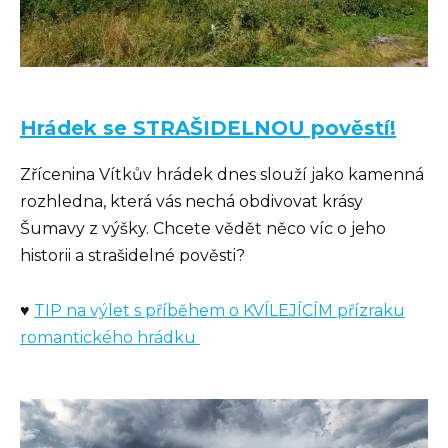
Hrádek se STRAŠIDELNOU pověstí!
Zřícenina Vítkův hrádek dnes slouží jako kamenná
rozhledna, která vás nechá obdivovat krásy
Šumavy z výšky. Chcete vědět něco víc o jeho
historii a strašidelné pověsti?
♥
TIP na výlet s příběhem o KVÍLEJÍCÍM přízraku
romantického hrádku