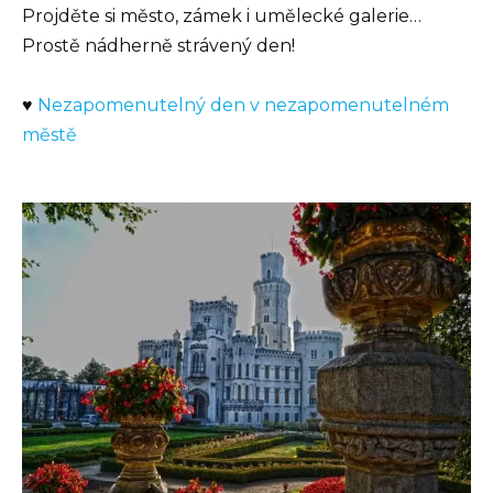
Projděte si město, zámek i umělecké galerie…
Prostě nádherně strávený den!
♥
Nezapomenutelný den v nezapomenutelném
městě