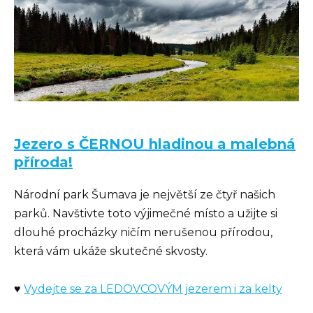
Jezero s ČERNOU hladinou a malebná
příroda!
Národní park Šumava je největší ze čtyř našich
parků. Navštivte toto výjimečné místo a užijte si
dlouhé procházky ničím nerušenou přírodou,
která vám ukáže skutečné skvosty.
♥
Vydejte se za LEDOVCOVÝM jezerem i za kelty