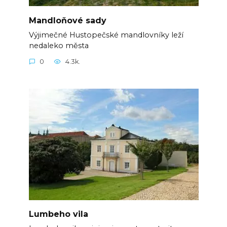
Mandloňové sady
Výjimečné Hustopečské mandlovníky leží
nedaleko města
0
4.3k.
Lumbeho vila