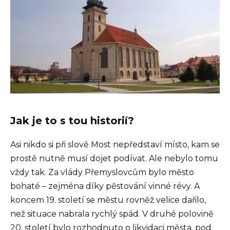
Jak je to s tou historií?
Asi nikdo si při slově Most nepředstaví místo, kam se
prostě nutně musí dojet podívat. Ale nebylo tomu
vždy tak. Za vlády Přemyslovcům bylo město
bohaté – zejména díky pěstování vinné révy. A
koncem 19. století se městu rovněž velice dařilo,
než situace nabrala rychlý spád. V druhé polovině
20. století bylo rozhodnuto o likvidaci města, pod