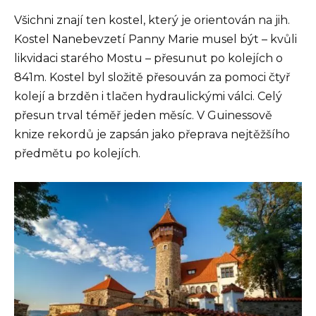
Všichni znají ten kostel, který je orientován na jih.
Kostel Nanebevzetí Panny Marie musel být – kvůli
likvidaci starého Mostu – přesunut po kolejích o
841m. Kostel byl složitě přesouván za pomoci čtyř
kolejí a brzděn i tlačen hydraulickými válci. Celý
přesun trval téměř jeden měsíc. V Guinessově
knize rekordů je zapsán jako přeprava nejtěžšího
předmětu po kolejích.