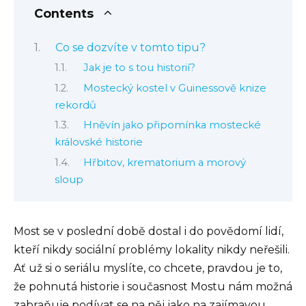
Contents
Co se dozvíte v tomto tipu?
Jak je to s tou historií?
Mostecký kostel v Guinessově knize
rekordů
Hněvín jako připomínka mostecké
královské historie
Hřbitov, krematorium a morový
sloup
Most se v poslední době dostal i do povědomí lidí,
kteří nikdy sociální problémy lokality nikdy neřešili.
Ať už si o seriálu myslíte, co chcete, pravdou je to,
že pohnutá historie i současnost Mostu nám možná
zabraňuje podívat se na něj jako na zajímavou