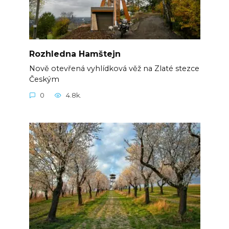
Rozhledna Hamštejn
Nově otevřená vyhlídková věž na Zlaté stezce
Českým
0
4.8k.