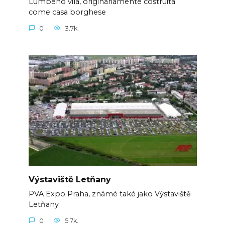
Lumbeho vila, originariamente costruita
come casa borghese
0
3.7k.
Výstaviště Letňany
PVA Expo Praha, známé také jako Výstaviště
Letňany
0
5.7k.