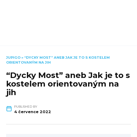
JUPIGO
»
“DYCKY MOST” ANEB JAK JE TO S KOSTELEM
ORIENTOVANÝM NA JIH
“Dycky Most” aneb Jak je to s
kostelem orientovaným na
jih
PUBLISHED BY
4 července 2022