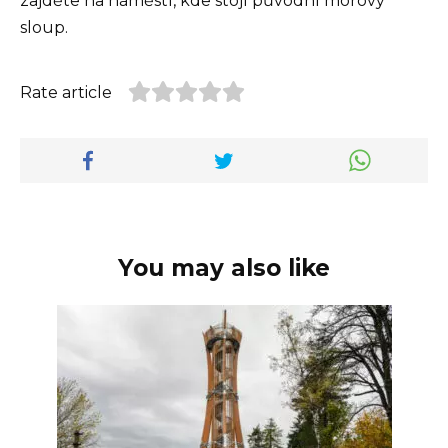
zajděte na náměstí, kde stojí původní morový
sloup.
Rate article
You may also like