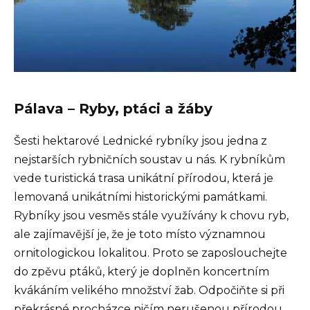
Pálava – Ryby, ptáci a žáby
Šesti hektarové Lednické rybníky jsou jedna z
nejstarších rybničních soustav u nás. K rybníkům
vede turistická trasa unikátní přírodou, která je
lemovaná unikátními historickými památkami.
Rybníky jsou vesměs stále využívány k chovu ryb,
ale zajímavější je, že je toto místo významnou
ornitologickou lokalitou. Proto se zaposlouchejte
do zpěvu ptáků, který je doplněn koncertním
kvákáním velikého množství žab. Odpočiňte si při
překrásné procházce ničím nerušenou přírodou.