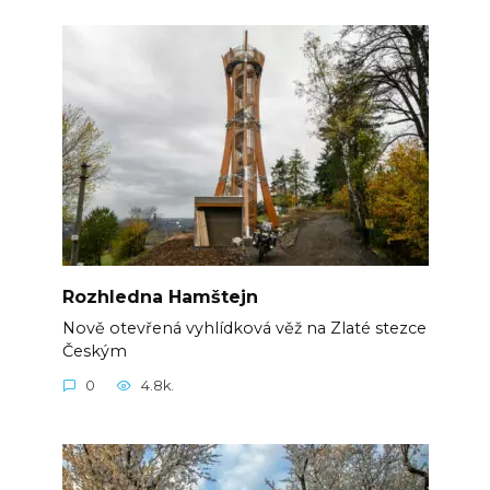
Rozhledna Hamštejn
Nově otevřená vyhlídková věž na Zlaté stezce
Českým
0
4.8k.