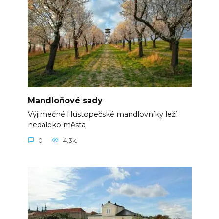
Mandloňové sady
Výjimečné Hustopečské mandlovníky leží
nedaleko města
0
4.3k.