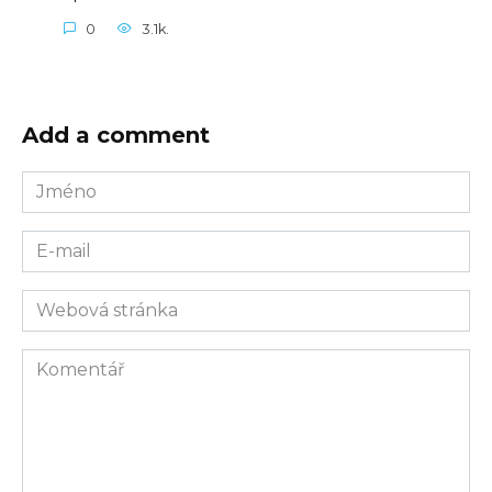
0
3.1k.
Add a comment
Jméno
E-
mail
Webová
stránka
Komentář