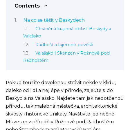
Contents
Na co se těšit v Beskydech
Chráněná krajinná oblast Beskydy a
Valašsko
Radhošť a tajemné pověsti
Valašsko | Skanzen v Rožnově pod
Radhoštěm
Pokud toužíte dovolenou strávit někde v klidu,
daleko od lidí a nejlépe v přírodě, zajeďte si do
Beskyd a na Valašsko. Najdete tam jak nedotčenou
přírodu, tak malebná městečka, architektonické
skvosty i historické unikáty. Navštivte jedinečné
Muzeum v přírodě v Rožnově pod Radhoštěm
nebo Štramberk zvaný Moravský Betlém.