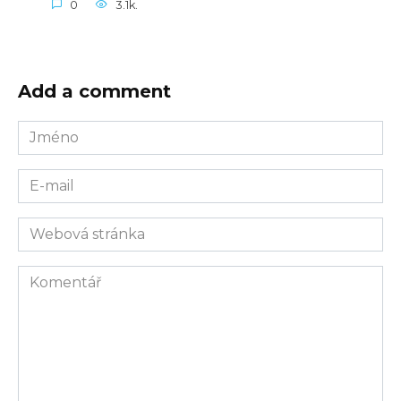
0
3.1k.
Add a comment
Jméno
E-
mail
Webová
stránka
Komentář