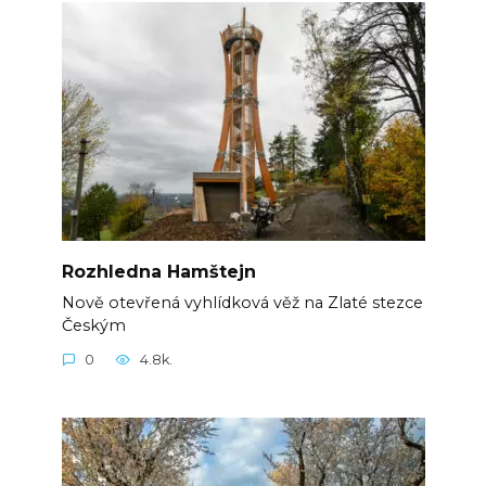
Rozhledna Hamštejn
Nově otevřená vyhlídková věž na Zlaté stezce
Českým
0
4.8k.