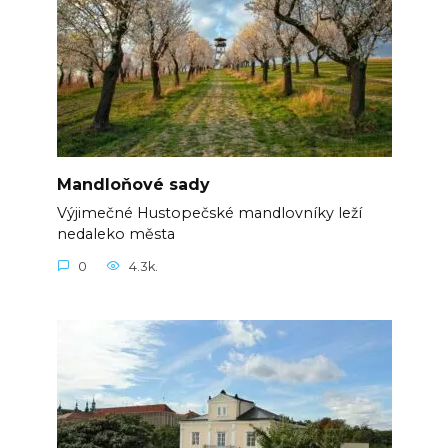
Mandloňové sady
Výjimečné Hustopečské mandlovníky leží
nedaleko města
0
4.3k.