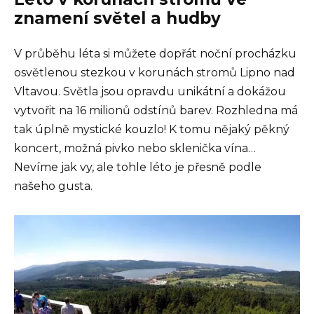
znamení světel a hudby
V průběhu léta si můžete dopřát noční procházku
osvětlenou stezkou v korunách stromů Lipno nad
Vltavou. Světla jsou opravdu unikátní a dokážou
vytvořit na 16 milionů odstínů barev. Rozhledna má
tak úplně mystické kouzlo! K tomu nějaký pěkný
koncert, možná pivko nebo sklenička vína…
Nevíme jak vy, ale tohle léto je přesně podle
našeho gusta.