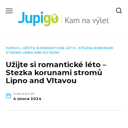
Skip
to
content
JUPIGO
»
UŽIJTE SI ROMANTICKÉ LÉTO – STEZKA KORUNAMI
STROMŮ LIPNO AND VLTAVOU
Užijte si romantické léto –
Stezka korunami stromů
Lipno and Vltavou
PUBLISHED BY
4 února 2024