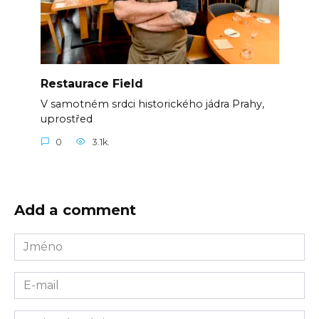
Restaurace Field
V samotném srdci historického jádra Prahy,
uprostřed
0
3.1k.
Add a comment
Jméno
E-
mail
Webová