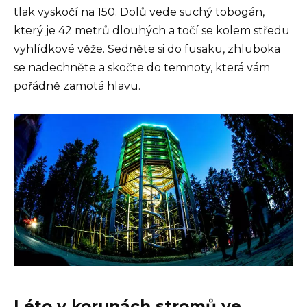
tlak vyskočí na 150. Dolů vede suchý tobogán,
který je 42 metrů dlouhých a točí se kolem středu
vyhlídkové věže. Sedněte si do fusaku, zhluboka
se nadechněte a skočte do temnoty, která vám
pořádně zamotá hlavu.
Léto v korunách stromů ve