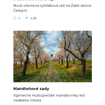
Nově otevřená vyhlídková věž na Zlaté stezce
Českým
0
4.8k.
Mandloňové sady
Výjimečné Hustopečské mandlovníky leží
nedaleko města