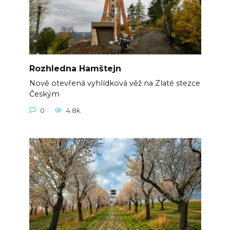
Rozhledna Hamštejn
Nově otevřená vyhlídková věž na Zlaté stezce
Českým
0
4.8k.