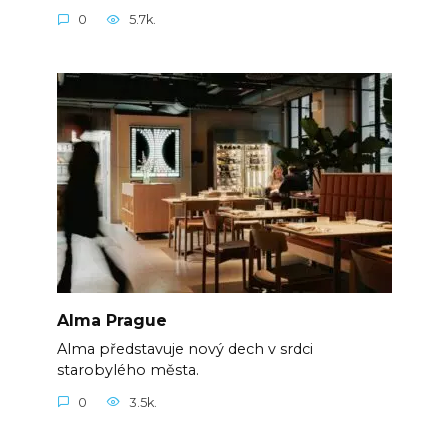
0
5.7k.
Alma Prague
Alma představuje nový dech v srdci
starobylého města.
0
3.5k.