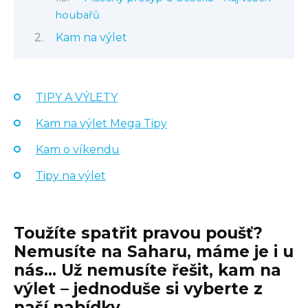
houbařů
Kam na výlet
TIPY A VÝLETY
Kam na výlet Mega Tipy
Kam o víkendu
Tipy na výlet
Toužíte spatřit pravou poušť?
Nemusíte na Saharu, máme je i u
nás… Už nemusíte řešit, kam na
výlet – jednoduše si vyberte z
naší nabídky