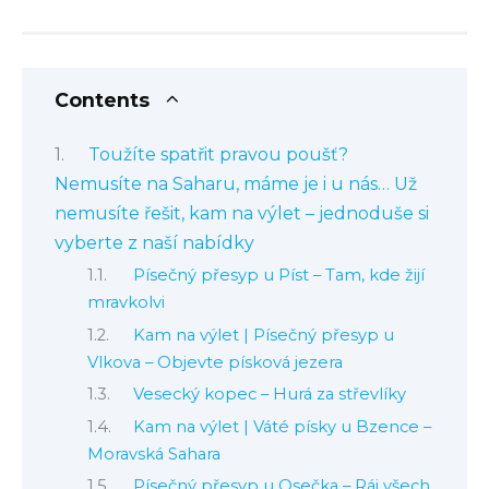
Contents
Toužíte spatřit pravou poušť?
Nemusíte na Saharu, máme je i u nás… Už
nemusíte řešit, kam na výlet – jednoduše si
vyberte z naší nabídky
Písečný přesyp u Píst – Tam, kde žijí
mravkolvi
Kam na výlet | Písečný přesyp u
Vlkova – Objevte písková jezera
Vesecký kopec – Hurá za střevlíky
Kam na výlet | Váté písky u Bzence –
Moravská Sahara
Písečný přesyp u Osečka – Ráj všech