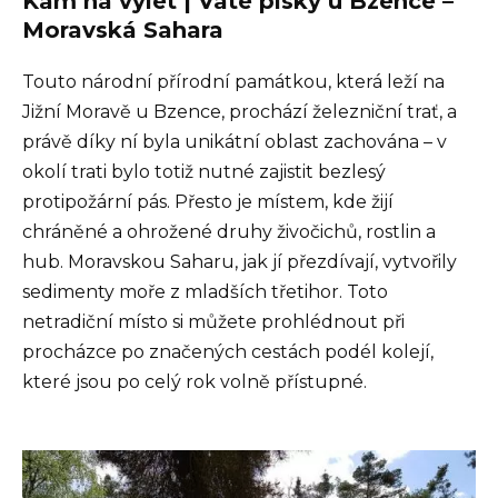
Kam na výlet | Váté písky u Bzence –
Moravská Sahara
Touto národní přírodní památkou, která leží na
Jižní Moravě u Bzence, prochází železniční trať, a
právě díky ní byla unikátní oblast zachována – v
okolí trati bylo totiž nutné zajistit bezlesý
protipožární pás. Přesto je místem, kde žijí
chráněné a ohrožené druhy živočichů, rostlin a
hub. Moravskou Saharu, jak jí přezdívají, vytvořily
sedimenty moře z mladších třetihor. Toto
netradiční místo si můžete prohlédnout při
procházce po značených cestách podél kolejí,
které jsou po celý rok volně přístupné.