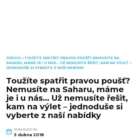
JUPIGO
»
TOUŽÍTE SPATŘIT PRAVOU POUŠŤ? NEMUSÍTE NA
SAHARU, MÁME JE I U NÁS… UŽ NEMUSÍTE ŘEŠIT, KAM NA VÝLET –
JEDNODUŠE SI VYBERTE Z NAŠÍ NABÍDKY
Toužíte spatřit pravou poušť?
Nemusíte na Saharu, máme
je i u nás… Už nemusíte řešit,
kam na výlet – jednoduše si
vyberte z naší nabídky
PUBLISHED BY
5 dubna 2018