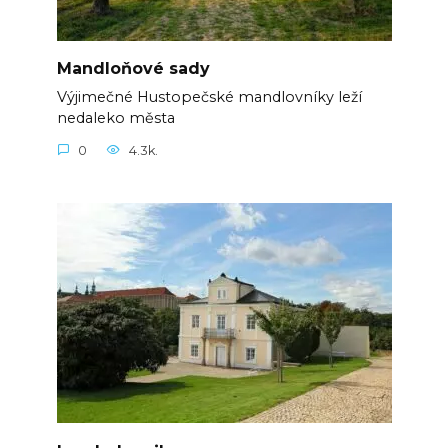
Mandloňové sady
Výjimečné Hustopečské mandlovníky leží
nedaleko města
0
4.3k.