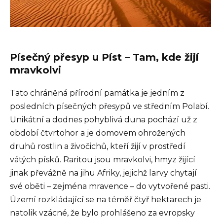
Písečný přesyp u Píst – Tam, kde žijí
mravkolvi
Tato chráněná přírodní památka je jedním z
posledních písečných přesypů ve středním Polabí.
Unikátní a dodnes pohyblivá duna pochází už z
období čtvrtohor a je domovem ohrožených
druhů rostlin a živočichů, kteří žijí v prostředí
vátých písků. Raritou jsou mravkolvi, hmyz žijící
jinak převážně na jihu Afriky, jejichž larvy chytají
své oběti – zejména mravence – do vytvořené pasti.
Území rozkládající se na téměř čtyř hektarech je
natolik vzácné, že bylo prohlášeno za evropsky