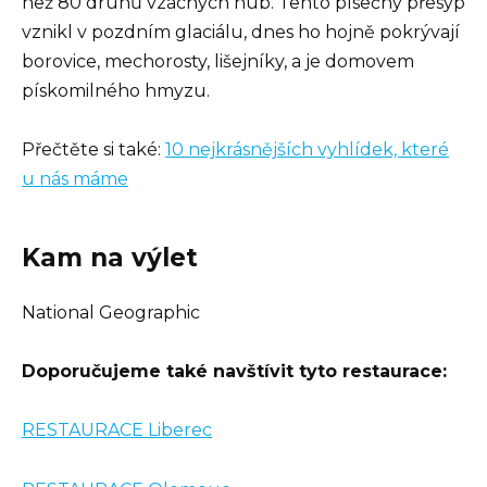
než 80 druhů vzácných hub. Tento písečný přesyp
vznikl v pozdním glaciálu, dnes ho hojně pokrývají
borovice, mechorosty, lišejníky, a je domovem
pískomilného hmyzu.
Přečtěte si také:
10 nejkrásnějších vyhlídek, které
u nás máme
Kam na výlet
National Geographic
Doporučujeme také navštívit tyto restaurace:
RESTAURACE Liberec