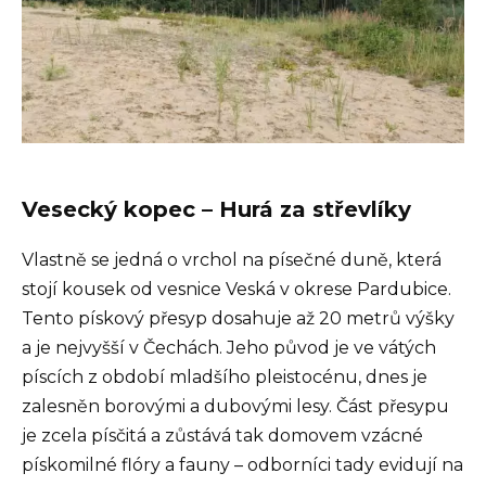
Vesecký kopec – Hurá za střevlíky
Vlastně se jedná o vrchol na písečné duně, která
stojí kousek od vesnice Veská v okrese Pardubice.
Tento pískový přesyp dosahuje až 20 metrů výšky
a je nejvyšší v Čechách. Jeho původ je ve vátých
píscích z období mladšího pleistocénu, dnes je
zalesněn borovými a dubovými lesy. Část přesypu
je zcela písčitá a zůstává tak domovem vzácné
pískomilné flóry a fauny – odborníci tady evidují na