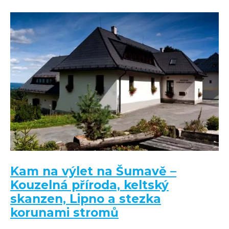
Kam na výlet na Šumavě –
Kouzelná příroda, keltský
skanzen, Lipno a stezka
korunami stromů