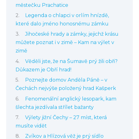
městečku Prachatice
Legenda o chlapci v orlím hnízdě,
které dalo jméno honosnému zámku
Jihočeské hrady a zámky, jejichž krásu
můžete poznat i v zimě – Kam na výlet v
zimě
Věděli jste, že na Šumavě prý žili obři?
Důkazem je Obří hrad!
Poznejte domov Anděla Páně – v
Čechách nejvýše položený hrad Kašperk
Fenomenální anglický lesopark, kam
šlechta jezdívala střílet bažanty
Výlety jižní Čechy – 27 míst, která
musíte vidět
Zvíkov a Hlízová věž je prý sídlo