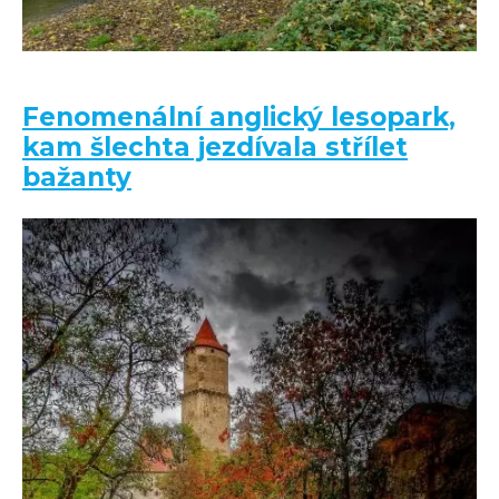
Fenomenální anglický lesopark,
kam šlechta jezdívala střílet
bažanty