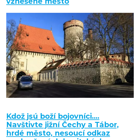
vznešené město
Kdož jsú boží bojovníci….
Navštivte jižní Čechy a Tábor,
hrdé město, nesoucí odkaz