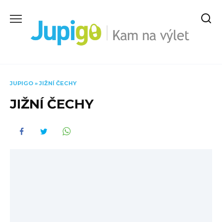
Skip
to
content
JUPIGO
»
JIŽNÍ ČECHY
JIŽNÍ ČECHY