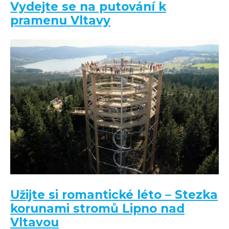
Vydejte se na putování k
pramenu Vltavy
Užijte si romantické léto – Stezka
korunami stromů Lipno nad
Vltavou