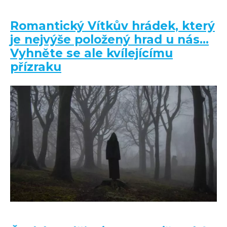
Romantický Vítkův hrádek, který
je nejvýše položený hrad u nás…
Vyhněte se ale kvílejícímu
přízraku