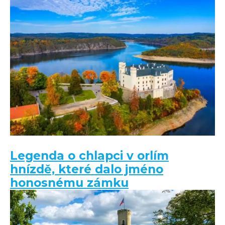
Legenda o chlapci v orlím
hnízdě, které dalo jméno
honosnému zámku