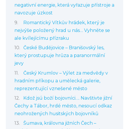
negativní energie, která vyřazuje přístroje a
navozuje úzkost
Romantický Vítkův hrádek, který je
nejvýše položený hrad u nás… Vyhněte se
ale kvílejícímu přízraku
České Budějovice – Branišovský les,
který prostupuje hrůza a paranormální
jevy
Český Krumlov – Výlet za medvědy v
hradním příkopu a umělecká galerie,
reprezentující vznešené město
Kdož jsú boží bojovníci…. Navštivte jižní
Čechy a Tábor, hrdé město, nesoucí odkaz
neohrožených husitských bojovníků
Šumava, královna jižních Čech –