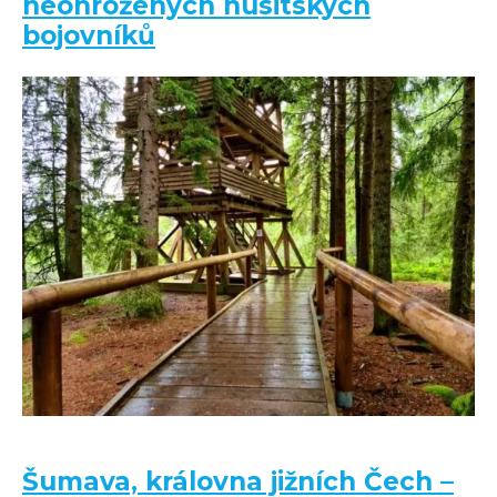
neohrožených husitských
bojovníků
Šumava, královna jižních Čech –