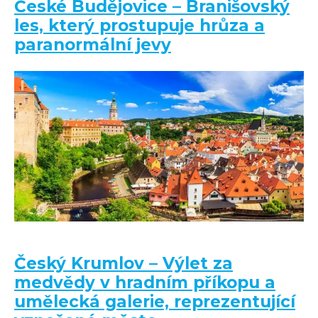
České Budějovice – Branišovský
les, který prostupuje hrůza a
paranormální jevy
Český Krumlov – Výlet za
medvědy v hradním příkopu a
umělecká galerie, reprezentující