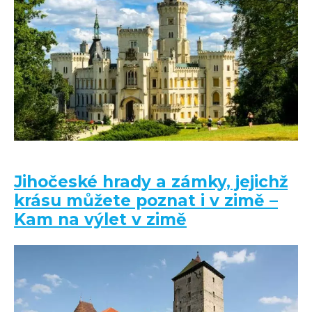
Jihočeské hrady a zámky, jejichž
krásu můžete poznat i v zimě –
Kam na výlet v zimě